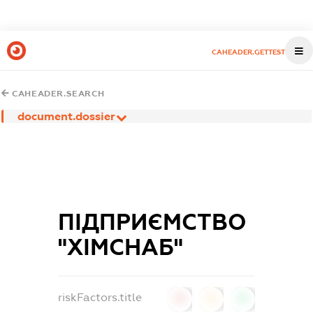
CAHEADER.GETTEST
CAHEADER.SEARCH
document.dossier
ПІДПРИЄМСТВО
"ХІМСНАБ"
riskFactors.title
0
0
0