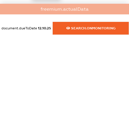
freemium.actualData
dossier.commercial_info.website
XXXXXXXXXX
document.dueToDate
12.10.25
SEARCH.ONMONITORING
dossier.commercial_info.activity
XXXXXXXXXX
freemium.exampleText_1
freemium.exampleText_2
freemium.anonymousPerSearch2
FREEMIUM.DETAILS
FREEMIUM.REGISTER