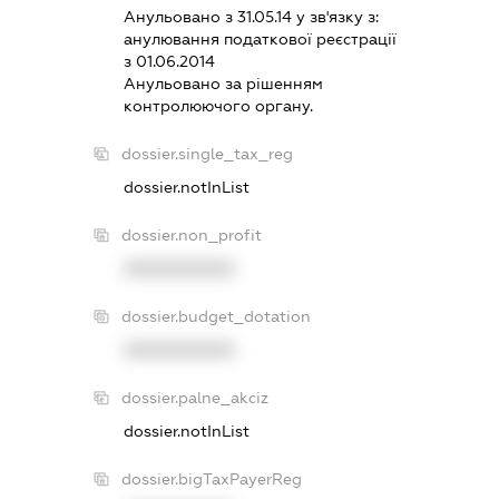
Анульовано з 31.05.14 у зв'язку з:
анулювання податкової реєстрацiї
з 01.06.2014
Анульовано за рiшенням
контролюючого органу.
dossier.single_tax_reg
dossier.notInList
dossier.non_profit
XXXXXXXXXX
dossier.budget_dotation
XXXXXXXXXX
dossier.palne_akciz
dossier.notInList
dossier.bigTaxPayerReg