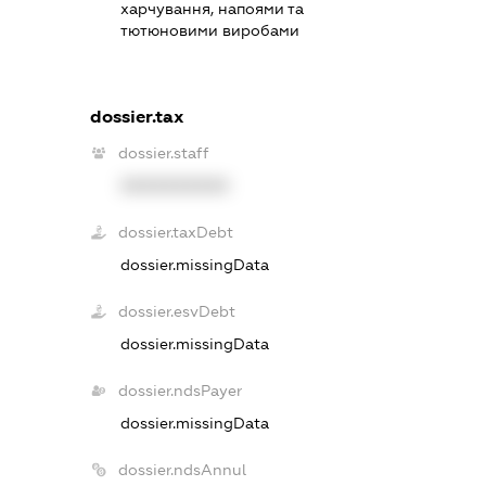
харчування, напоями та
тютюновими виробами
dossier.tax
dossier.staff
XXXXXXXXXX
dossier.taxDebt
dossier.missingData
dossier.esvDebt
dossier.missingData
dossier.ndsPayer
dossier.missingData
dossier.ndsAnnul