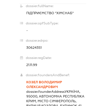
dossier.fullName:
ПІДПРИЄМСТВО "ХІМСНАБ"
dossier.opfSubType:
-
dossier.edrpo:
30624351
dossier.regDate:
21.11.99
dossier.foundersAndBenef:
КОЗЕЛ ВОЛОДИМИР
ОЛЕКСАНДРОВИЧ
dossier.founderAddress
УКРАЇНА,
95000, АВТОНОМНА РЕСПУБЛІКА
КРИМ, МІСТО СІМФЕРОПОЛЬ,
ВУЛИЦЯ КОЗЛОВА, БУДИНОК 41,