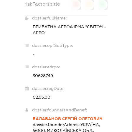
riskFactors.title
0
0
0
dossier.fullName:
ПРИВАТНА АГРОФІРМА "СВІТОЧ -
АГРО"
dossier.opfSubType:
-
dossier.edrpo:
30628749
dossier.regDate:
02.03.00
dossier.foundersAndBenef:
БАЛАБАНОВ СЕРГІЙ ОЛЕГОВИЧ
dossier.founderAddress
УКРАЇНА,
56100, МИКОЛАЇВСЬКА ОБЛ.,