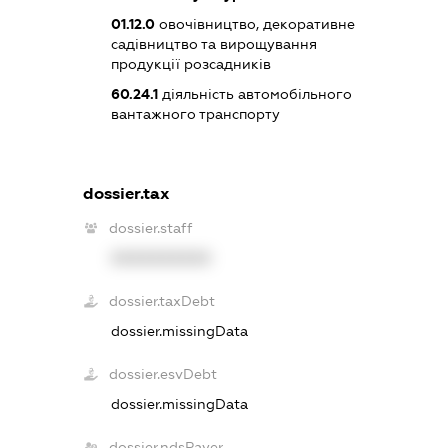
01.12.0
овочівництво, декоративне
садівництво та вирощування
продукції розсадників
60.24.1
діяльність автомобільного
вантажного транспорту
dossier.tax
dossier.staff
XXXXXXXXXX
dossier.taxDebt
dossier.missingData
dossier.esvDebt
dossier.missingData
dossier.ndsPayer