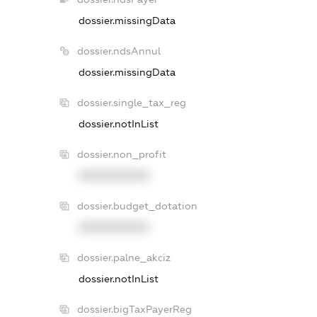
dossier.missingData
dossier.ndsAnnul
dossier.missingData
dossier.single_tax_reg
dossier.notInList
dossier.non_profit
XXXXXXXXXX
dossier.budget_dotation
XXXXXXXXXX
dossier.palne_akciz
dossier.notInList
dossier.bigTaxPayerReg