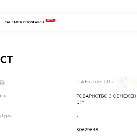
BETA
CAHEADER.PERSSEARCH
 СТ
riskFactors.title
0
0
me:
ТОВАРИСТВО З ОБМЕЖЕН
СТ"
bType:
-
30629648