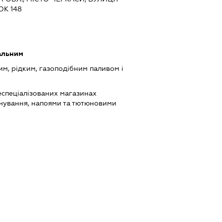
К 148
альним
им, рідким, газоподібним паливом і
еспеціалізованих магазинах
чування, напоями та тютюновими