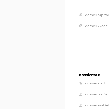
dossier.capital
dossier.kveds:
dossier.tax
dossier.staff
dossier.taxDe
dossier.esvDe