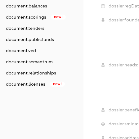
document.balances
dossier.regDat
document.scorings
new!
dossier.found
document.tenders
document.publicfunds
document.ved
document.semantrum
dossier.heads:
document.relationships
document.licenses
new!
dossier.benefic
dossier.smida:
dossier.addres