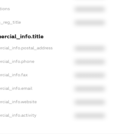
tions
XXXXXXXXXX
n_reg_title
XXXXXXXXXX
rcial_info.title
rcial_info.postal_address
XXXXXXXXXX
rcial_info.phone
XXXXXXXXXX
rcial_info.fax
XXXXXXXXXX
rcial_info.email
XXXXXXXXXX
rcial_info.website
XXXXXXXXXX
cial_info.activity
XXXXXXXXXX