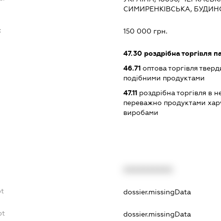
СИМИРЕНКІВСЬКА, БУДИНО
:
150 000 грн.
47.30
роздрібна торгівля п
46.71
оптова торгівля тверд
подібними продуктами
47.11
роздрібна торгівля в н
переважно продуктами хар
виробами
XXXXXXXXXX
bt
dossier.missingData
bt
dossier.missingData