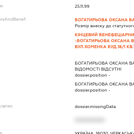
e:
25.11.99
ersAndBenef:
БОГАТИРЬОВА ОКСАНА ВА
Розмір внеску до статутног
КІНЦЕВИЙ БЕНЕФЕЦІАРНИ
-БОГАТИРЬОВА ОКСАНА ВА
ВУЛ.ХОМЕНКА БУД.18/1 КВ.
БОГАТИРЬОВА ОКСАНА ВА
ВІДОМОСТІ ВІДСУТНІ
dossier.position -
БОГАТИРЬОВА ОКСАНА ВА
dossier.position -
iaries:
dossier.missingData
XXXXXXXXXX
s:
УКРАЇНА, 18030, ЧЕРКАСЬК