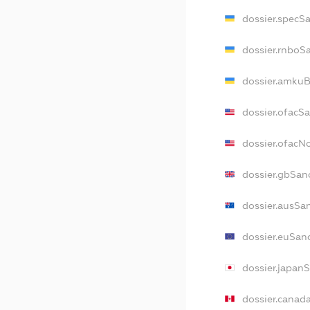
dossier.specS
dossier.rnboS
dossier.amkuB
dossier.ofacS
dossier.ofac
dossier.gbSan
dossier.ausSa
dossier.euSan
dossier.japan
dossier.canad