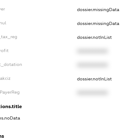
yer
dossier.missingData
nul
dossier.missingData
e_tax_reg
dossier.notInList
rofit
XXXXXXXXXX
t_dotation
XXXXXXXXXX
akciz
dossier.notInList
xPayerReg
XXXXXXXXXX
ions.title
ons.noData
ns