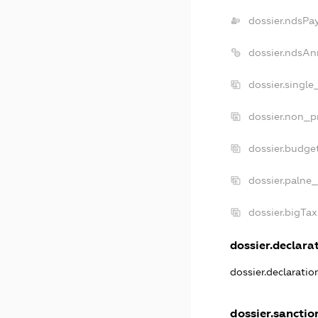
dossier.ndsPa
dossier.ndsAn
dossier.singl
dossier.non_p
dossier.budge
dossier.palne_
dossier.bigTa
dossier.declarat
dossier.declarati
dossier.sanctio