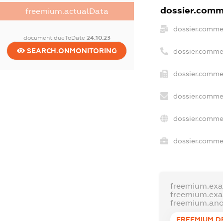
dossier.comme
freemium.actualData
dossier.comme
document.dueToDate
24.10.23
SEARCH.ONMONITORING
dossier.comme
dossier.commer
dossier.commer
dossier.comme
dossier.commer
freemium.ex
freemium.ex
freemium.an
FREEMIUM.D