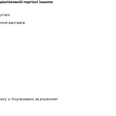
іалізованій торгівлі іншими
ргівлі
ння вантажів
язку з:
Анульовано за рiшенням