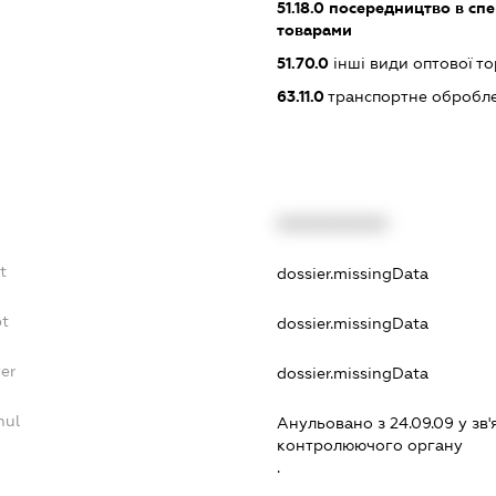
51.18.0
посередництво в спец
товарами
51.70.0
інші види оптової то
63.11.0
транспортне обробле
XXXXXXXXXX
t
dossier.missingData
bt
dossier.missingData
yer
dossier.missingData
nul
Анульовано з 24.09.09 у зв'
контролюючого органу
.