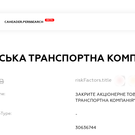
BETA
CAHEADER.PERSSEARCH
НСЬКА ТРАНСПОРТНА КОМ
riskFactors.title
0
0
me:
ЗАКРИТЕ АКЦІОНЕРНЕ ТО
ТРАНСПОРТНА КОМПАНІЯ"
bType:
-
30636744