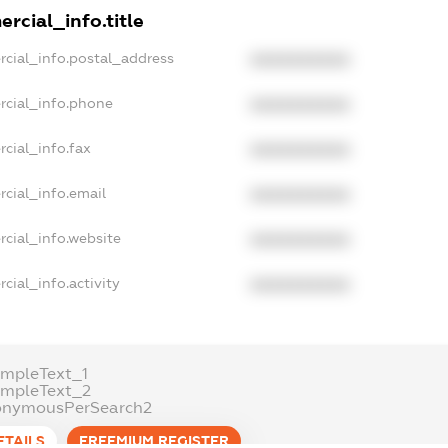
rcial_info.title
rcial_info.postal_address
XXXXXXXXXX
rcial_info.phone
XXXXXXXXXX
cial_info.fax
XXXXXXXXXX
cial_info.email
XXXXXXXXXX
rcial_info.website
XXXXXXXXXX
cial_info.activity
XXXXXXXXXX
ampleText_1
ampleText_2
onymousPerSearch2
ETAILS
FREEMIUM.REGISTER