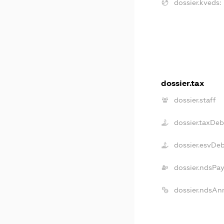
dossier.kveds:
dossier.tax
dossier.staff
dossier.taxDeb
dossier.esvDe
dossier.ndsPa
dossier.ndsAn