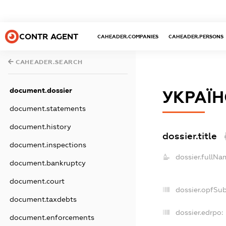
CONTR AGENT
CAHEADER.COMPANIES
CAHEADER.PERSONS
CAHEADER.SEARCH
document.dossier
УКРАЇ
document.statements
document.history
dossier.title
document.inspections
dossier.fullNa
document.bankruptcy
document.court
dossier.opfSu
document.taxdebts
dossier.edrpo:
document.enforcements