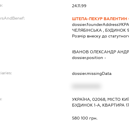
e:
24.11.99
ersAndBenef:
ШТЕПА-ПЕКУР ВАЛЕНТИН 
dossier.founderAddress
УКРА
ЧЕЛЯБІНСЬКА , БУДИНОК 9
Розмір внеску до статутног
ІВАНОВ ОЛЕКСАНДР АНД
dossier.position -
iaries:
dossier.missingData
XXXXXXXXXX
s:
УКРАЇНА, 02068, МІСТО К
БУДИНОК 1-А, КВАРТИРА 1
:
580 100 грн.