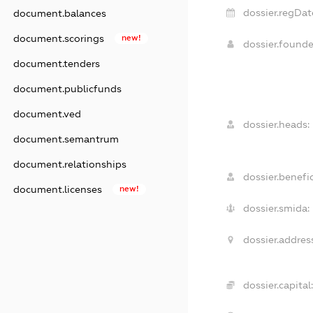
dossier.regDat
document.balances
document.scorings
new!
dossier.found
document.tenders
document.publicfunds
document.ved
dossier.heads:
document.semantrum
document.relationships
dossier.benefic
document.licenses
new!
dossier.smida:
dossier.addres
dossier.capital