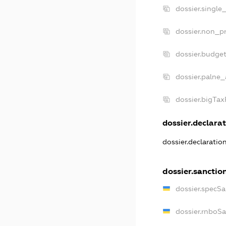
dossier.single
dossier.non_pr
dossier.budge
dossier.palne_
dossier.bigTa
dossier.declarat
dossier.declarati
dossier.sanctio
dossier.specS
dossier.rnboS