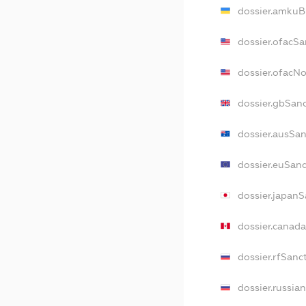
dossier.amkuB
dossier.ofacSa
dossier.ofacN
dossier.gbSan
dossier.ausSa
dossier.euSan
dossier.japan
dossier.canad
dossier.rfSanc
dossier.russia