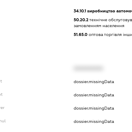
34.10.1
виробництво автомоб
50.20.2
технічне обслуговув
замовленням населення
51.65.0
оптова торгівля ін
XXXXXXXXXX
t
dossier.missingData
bt
dossier.missingData
yer
dossier.missingData
nul
dossier.missingData