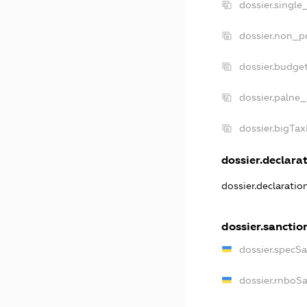
dossier.single
dossier.non_pr
dossier.budge
dossier.palne_
dossier.bigTa
dossier.declarat
dossier.declarati
dossier.sanctio
dossier.specS
dossier.rnboS