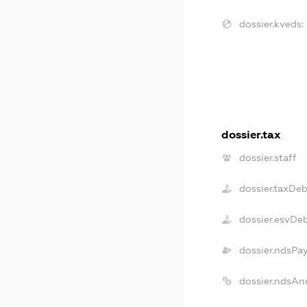
dossier.kveds:
dossier.tax
dossier.staff
dossier.taxDeb
dossier.esvDe
dossier.ndsPa
dossier.ndsAn