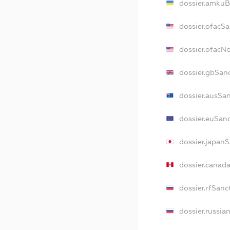
dossier.amkuB
dossier.ofacS
dossier.ofacN
dossier.gbSan
dossier.ausSa
dossier.euSan
dossier.japan
dossier.canad
dossier.rfSanc
dossier.russia