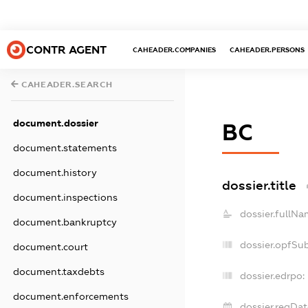
CONTR AGENT
CAHEADER.COMPANIES
CAHEADER.PERSONS
CAHEADER.SEARCH
document.dossier
ВС
document.statements
document.history
dossier.title
document.inspections
dossier.fullNa
document.bankruptcy
dossier.opfSu
document.court
document.taxdebts
dossier.edrpo:
document.enforcements
dossier.regDat