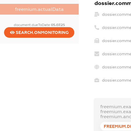
dossier.comme
freemium.actualData
dossier.comme
document.dueToDate
05.07.25
dossier.comme
SEARCH.ONMONITORING
dossier.commer
dossier.comme
dossier.comme
dossier.commer
freemium.ex
freemium.ex
freemium.an
FREEMIUM.D