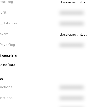
_tax_reg
dossier.notInList
ofit
XXXXXXXXXX
t_dotation
XXXXXXXXXX
akciz
dossier.notInList
xPayerReg
XXXXXXXXXX
ions.title
ons.noData
ns
anctions
XXXXXXXXXX
anctions
XXXXXXXXXX