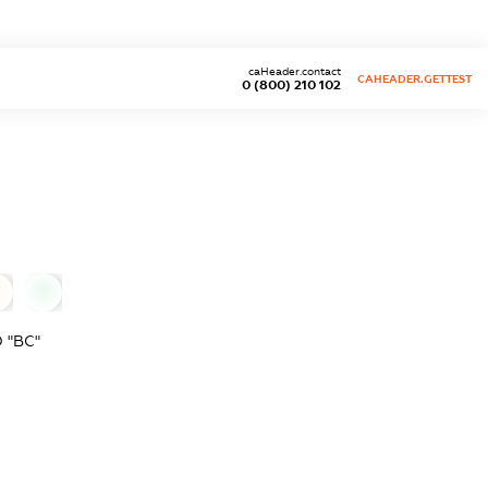
caHeader.contact
CAHEADER.GETTEST
0 (800) 210 102
0
 "ВС"