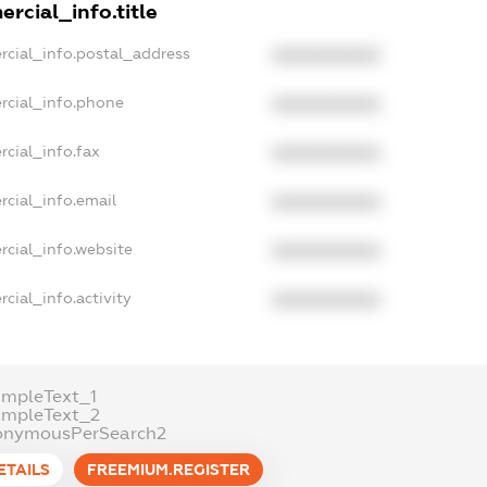
rcial_info.title
rcial_info.postal_address
XXXXXXXXXX
rcial_info.phone
XXXXXXXXXX
cial_info.fax
XXXXXXXXXX
rcial_info.email
XXXXXXXXXX
rcial_info.website
XXXXXXXXXX
cial_info.activity
XXXXXXXXXX
ampleText_1
ampleText_2
onymousPerSearch2
ETAILS
FREEMIUM.REGISTER