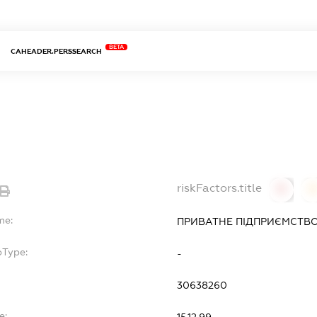
BETA
CAHEADER.PERSSEARCH
riskFactors.title
0
0
me:
ПРИВАТНЕ ПІДПРИЄМСТВО
bType:
-
30638260
e:
15.12.99