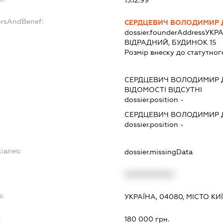
ersAndBenef:
СЕРДЦЕВИЧ ВОЛОДИМИР
dossier.founderAddress
УКРА
ВІДРАДНИЙ, БУДИНОК 15
Розмір внеску до статутног
СЕРДЦЕВИЧ ВОЛОДИМИР
ВІДОМОСТІ ВІДСУТНІ
dossier.position -
СЕРДЦЕВИЧ ВОЛОДИМИР
dossier.position -
iaries:
dossier.missingData
XXXXXXXXXX
s:
УКРАЇНА, 04080, МІСТО КИ
:
180 000 грн.