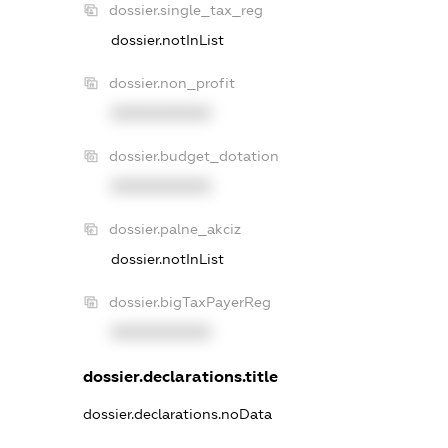
dossier.single_tax_reg
dossier.notInList
dossier.non_profit
XXXXXXXXXX
dossier.budget_dotation
XXXXXXXXXX
dossier.palne_akciz
dossier.notInList
dossier.bigTaxPayerReg
XXXXXXXXXX
dossier.declarations.title
dossier.declarations.noData