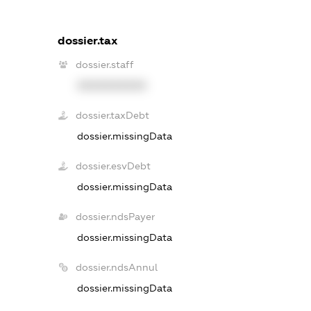
dossier.tax
dossier.staff
XXXXXXXXXX
dossier.taxDebt
dossier.missingData
dossier.esvDebt
dossier.missingData
dossier.ndsPayer
dossier.missingData
dossier.ndsAnnul
dossier.missingData