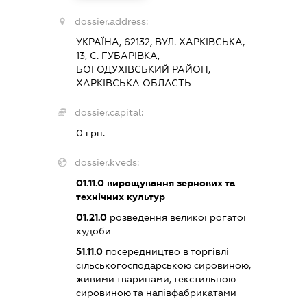
dossier.address:
УКРАЇНА, 62132, ВУЛ. ХАРКІВСЬКА,
13, С. ГУБАРІВКА,
БОГОДУХІВСЬКИЙ РАЙОН,
ХАРКІВСЬКА ОБЛАСТЬ
dossier.capital:
0 грн.
dossier.kveds:
01.11.0
вирощування зернових та
технічних культур
01.21.0
розведення великої рогатої
худоби
51.11.0
посередництво в торгівлі
сільськогосподарською сировиною,
живими тваринами, текстильною
сировиною та напівфабрикатами