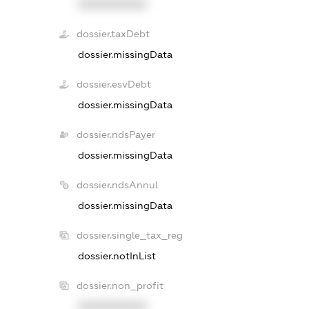
XXXXXXXXXX
dossier.taxDebt
dossier.missingData
dossier.esvDebt
dossier.missingData
dossier.ndsPayer
dossier.missingData
dossier.ndsAnnul
dossier.missingData
dossier.single_tax_reg
dossier.notInList
dossier.non_profit
XXXXXXXXXX