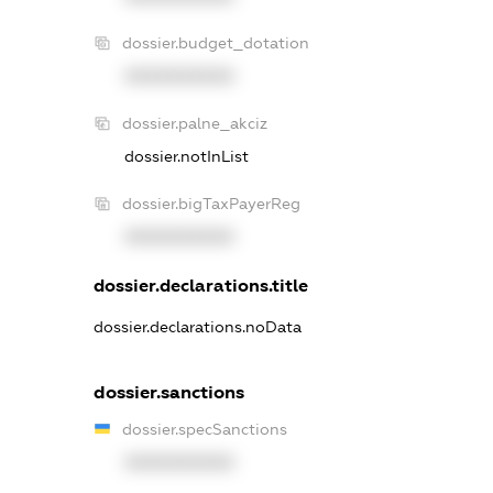
dossier.budget_dotation
XXXXXXXXXX
dossier.palne_akciz
dossier.notInList
dossier.bigTaxPayerReg
XXXXXXXXXX
dossier.declarations.title
dossier.declarations.noData
dossier.sanctions
dossier.specSanctions
XXXXXXXXXX