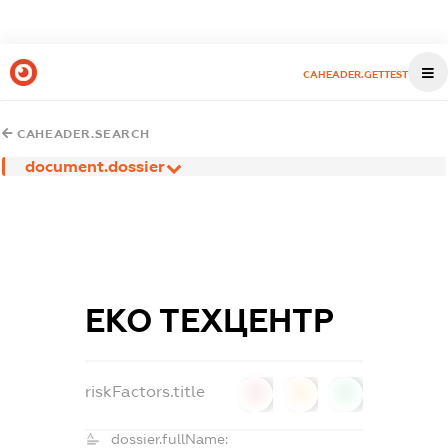
CAHEADER.GETTEST
CAHEADER.SEARCH
document.dossier
ЕКО ТЕХЦЕНТР
riskFactors.title
0
0
0
dossier.fullName: