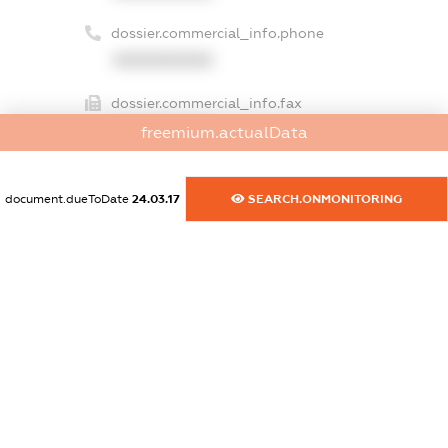
dossier.commercial_info.phone
XXXXXXXXXX
dossier.commercial_info.fax
XXXXXXXXXX
freemium.actualData
dossier.commercial_info.email
XXXXXXXXXX
document.dueToDate
24.03.17
SEARCH.ONMONITORING
dossier.commercial_info.website
XXXXXXXXXX
dossier.commercial_info.activity
XXXXXXXXXX
freemium.exampleText_1
freemium.exampleText_2