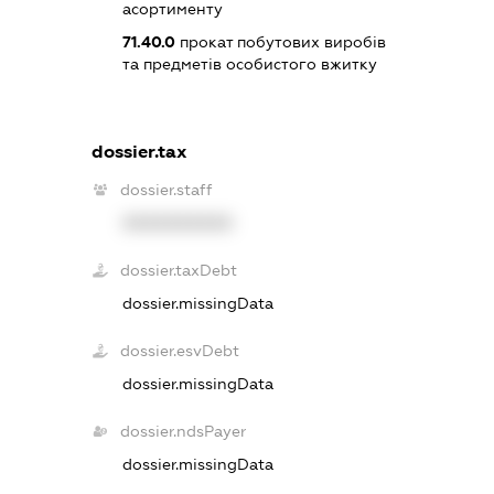
асортименту
71.40.0
прокат побутових виробів
та предметів особистого вжитку
dossier.tax
dossier.staff
XXXXXXXXXX
dossier.taxDebt
dossier.missingData
dossier.esvDebt
dossier.missingData
dossier.ndsPayer
dossier.missingData