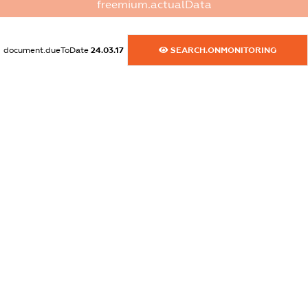
freemium.actualData
XXXXXXXXXX
dossier.commercial_info.activity
document.dueToDate
24.03.17
SEARCH.ONMONITORING
XXXXXXXXXX
freemium.exampleText_1
freemium.exampleText_2
freemium.anonymousPerSearch2
FREEMIUM.DETAILS
FREEMIUM.REGISTER