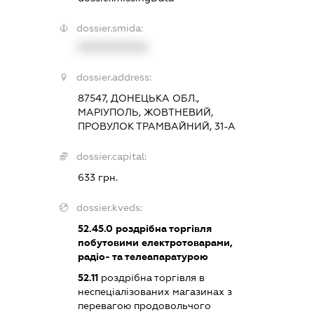
dossier.smida:
XXXXXXXXXX
dossier.address:
87547, ДОНЕЦЬКА ОБЛ.,
МАРІУПОЛЬ, ЖОВТНЕВИЙ,
ПРОВУЛОК ТРАМВАЙНИЙ, 31-А
dossier.capital:
633 грн.
dossier.kveds:
52.45.0
роздрібна торгівля
побутовими електротоварами,
радіо- та телеапаратурою
52.11
роздрібна торгівля в
неспеціалізованих магазинах з
перевагою продовольчого