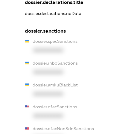
dossier.declarations.title
dossier.declarations.noData
dossier.sanctions
dossier.specSanctions
XXXXXXXXXX
dossier.rnboSanctions
XXXXXXXXXX
dossier.amkuBlackList
XXXXXXXXXX
dossier.ofacSanctions
XXXXXXXXXX
dossier.ofacNonSdnSanctions