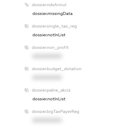
dossier.ndsAnnul
dossier.missingData
dossier.single_tax_reg
dossier.notInList
dossier.non_profit
XXXXXXXXXX
dossier.budget_dotation
XXXXXXXXXX
dossier.palne_akciz
dossier.notInList
dossier.bigTaxPayerReg
XXXXXXXXXX