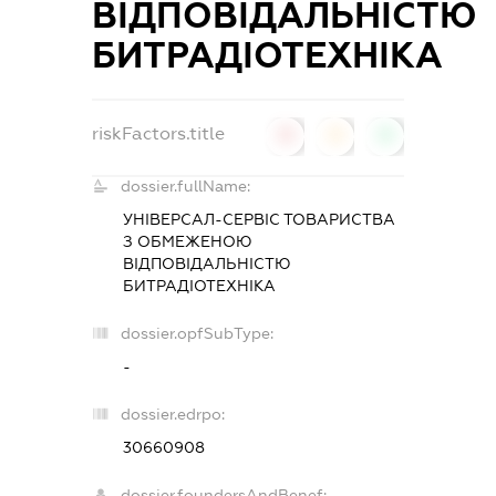
ВІДПОВІДАЛЬНІСТЮ
БИТРАДІОТЕХНІКА
riskFactors.title
0
0
0
dossier.fullName:
УНІВЕРСАЛ-СЕРВІС ТОВАРИСТВА
З ОБМЕЖЕНОЮ
ВІДПОВІДАЛЬНІСТЮ
БИТРАДІОТЕХНІКА
dossier.opfSubType:
-
dossier.edrpo:
30660908
dossier.foundersAndBenef: