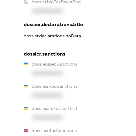
dossier.bigTaxPayerReg
XXXXXXXXXX
dossier.declarations.title
dossier.declarations.noData
dossier.sanctions
dossier.specSanctions
XXXXXXXXXX
dossier.rnboSanctions
XXXXXXXXXX
dossier.amkuBlackList
XXXXXXXXXX
dossier.ofacSanctions