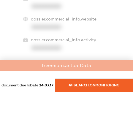
XXXXXXXXXX
dossier.commercial_info.website
XXXXXXXXXX
dossier.commercial_info.activity
XXXXXXXXXX
freemium.actualData
freemium.exampleText_1
freemium.exampleText_2
freemium.anonymousPerSearch2
document.dueToDate
24.03.17
SEARCH.ONMONITORING
FREEMIUM.DETAILS
FREEMIUM.REGISTER