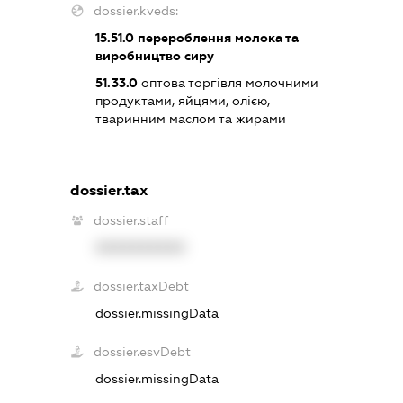
dossier.kveds:
15.51.0
перероблення молока та
виробництво сиру
51.33.0
оптова торгівля молочними
продуктами, яйцями, олією,
тваринним маслом та жирами
dossier.tax
dossier.staff
XXXXXXXXXX
dossier.taxDebt
dossier.missingData
dossier.esvDebt
dossier.missingData