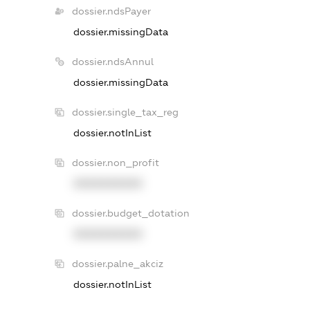
dossier.ndsPayer
dossier.missingData
dossier.ndsAnnul
dossier.missingData
dossier.single_tax_reg
dossier.notInList
dossier.non_profit
XXXXXXXXXX
dossier.budget_dotation
XXXXXXXXXX
dossier.palne_akciz
dossier.notInList