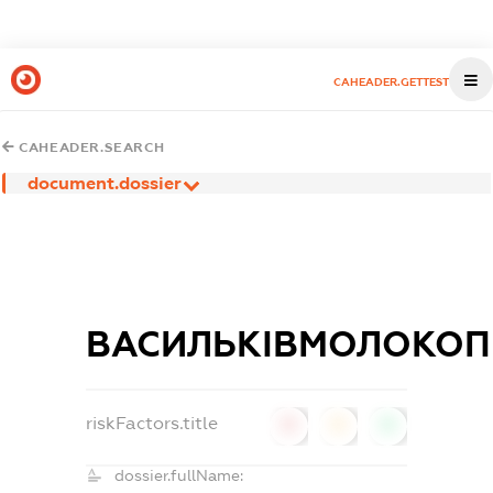
CAHEADER.GETTEST
CAHEADER.SEARCH
document.dossier
ВАСИЛЬКІВМОЛОКОП
riskFactors.title
0
0
0
dossier.fullName: