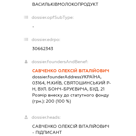
ВАСИЛЬКІВМОЛОКОПРОДУКТ
dossier.opfSubType:
-
dossier.edrpo:
30662343
dossier.foundersAndBenef:
САВЧЕНКО ОЛЕКСІЙ ВІТАЛІЙОВИЧ
dossier.founderAddress
УКРАЇНА,
03164, М.КИЇВ, СВЯТОШИНСЬКИЙ Р-
Н, ВУЛ. БОНЧ-БРУЄВИЧА, БУД. 21
Розмір внеску до статутного фонду
(грн.):
200
(100 %)
dossier.heads:
САВЧЕНКО ОЛЕКСІЙ ВІТАЛІЙОВИЧ
-
ПІДПИСАНТ