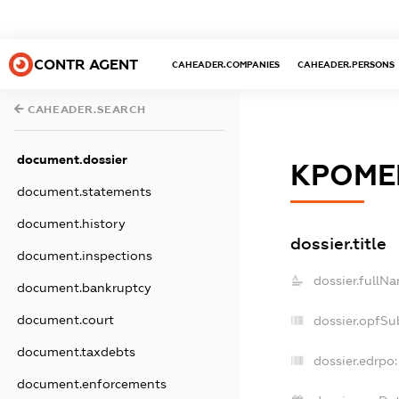
CONTR AGENT
CAHEADER.COMPANIES
CAHEADER.PERSONS
CAHEADER.SEARCH
document.dossier
КРОМЕ
document.statements
document.history
dossier.title
document.inspections
dossier.fullN
document.bankruptcy
document.court
dossier.opfSu
document.taxdebts
dossier.edrpo:
document.enforcements