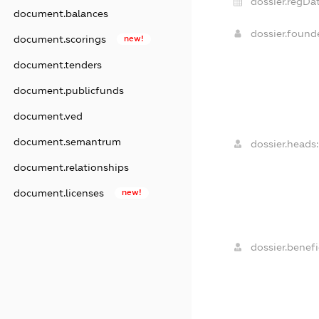
dossier.regDat
document.balances
dossier.foun
document.scorings
new!
document.tenders
document.publicfunds
document.ved
document.semantrum
dossier.heads:
document.relationships
document.licenses
new!
dossier.benefi