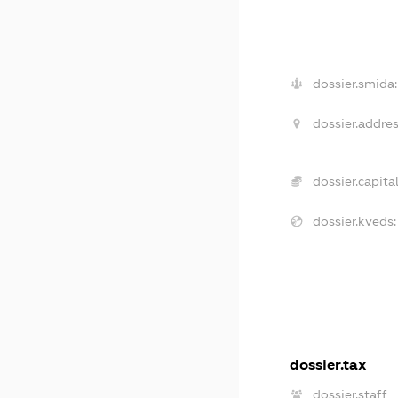
dossier.smida:
dossier.addres
dossier.capital
dossier.kveds:
dossier.tax
dossier.staff