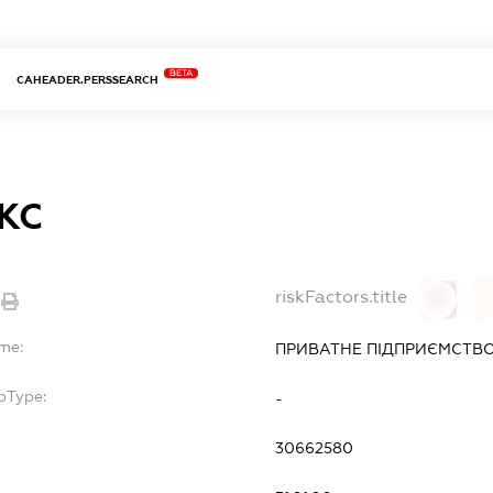
BETA
CAHEADER.PERSSEARCH
КС
riskFactors.title
0
ame:
ПРИВАТНЕ ПІДПРИЄМСТВО
bType:
-
30662580