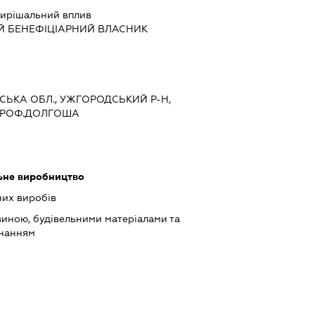
ирішальний вплив
Й БЕНЕФІЦІАРНИЙ ВЛАСНИК
ТСЬКА ОБЛ., УЖГОРОДСЬКИЙ Р-Н,
ПРОФ.ДОЛГОША
льне виробництво
их виробів
виною, будівельними матеріалами та
днанням