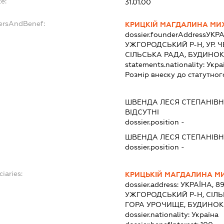
e:
31.01.00
dersAndBenef:
КРИЦКІЙ МАГДАЛИНА МИ
dossier.founderAddress
УКРА
УЖГОРОДСЬКИЙ Р-Н, УР. 
СІЛЬСЬКА РАДА, БУДИНОК
statements.nationality:
Укра
Розмір внеску до статутног
ШВЕНДА ЛЕСЯ СТЕПАНІВ
ВІДСУТНІ
dossier.position -
ШВЕНДА ЛЕСЯ СТЕПАНІВ
dossier.position -
ciaries:
КРИЦЬКІЙ МАГДАЛИНА М
dossier.address:
УКРАЇНА, 8
УЖГОРОДСЬКИЙ Р-Н, СІЛЬ
ГОРА УРОЧИЩЕ, БУДИНОК 
dossier.nationality:
Україна