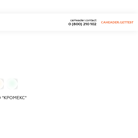
caHeader.contact
CAHEADER.GETTEST
0 (800) 210 102
0
0
 "КРОМЕКС"