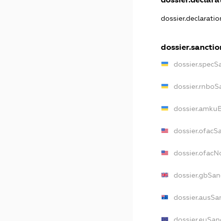
dossier.declarati
dossier.sanctio
dossier.specS
dossier.rnboS
dossier.amkuB
dossier.ofacS
dossier.ofac
dossier.gbSan
dossier.ausSa
dossier.euSan