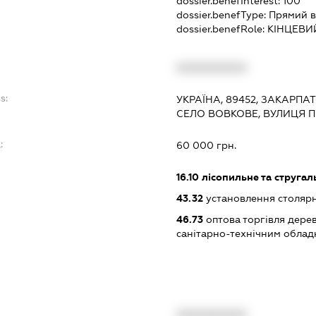
dossier.benefInterest:
100
dossier.benefType:
Прямий в
dossier.benefRole:
КІНЦЕВИ
XXXXXXXXXX
s:
УКРАЇНА, 89452, ЗАКАРПА
СЕЛО ВОВКОВЕ, ВУЛИЦЯ 
:
60 000 грн.
16.10
лісопильне та струга
43.32
установлення столярн
46.73
оптова торгівля дере
санітарно-технічним обла
XXXXXXXXXX