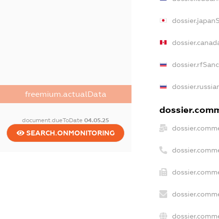
dossier.japan
dossier.canad
dossier.rfSan
dossier.russia
freemium.actualData
dossier.comme
document.dueToDate
04.05.25
dossier.comme
SEARCH.ONMONITORING
dossier.comme
dossier.comme
dossier.comme
dossier.comme