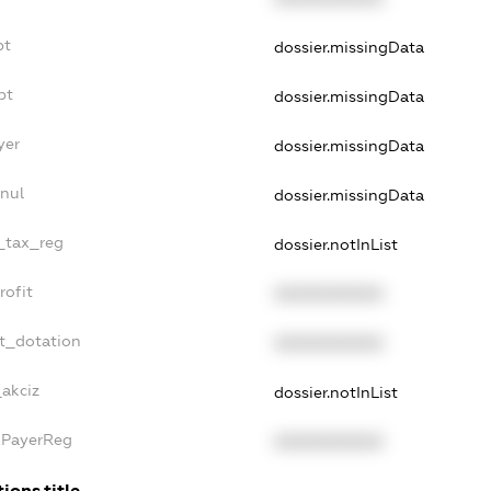
bt
dossier.missingData
bt
dossier.missingData
yer
dossier.missingData
nnul
dossier.missingData
e_tax_reg
dossier.notInList
rofit
XXXXXXXXXX
et_dotation
XXXXXXXXXX
_akciz
dossier.notInList
axPayerReg
XXXXXXXXXX
ions.title