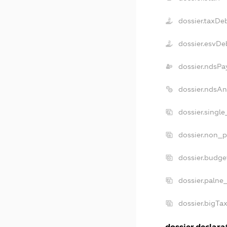
dossier.taxDe
dossier.esvDe
dossier.ndsPa
dossier.ndsA
dossier.singl
dossier.non_p
dossier.budg
dossier.palne
dossier.bigT
dossier.declarat