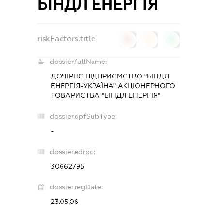
БІНДЛ ЕНЕРГІЯ
riskFactors.title
0
0
0
dossier.fullName:
ДОЧІРНЄ ПІДПРИЄМСТВО "БІНДЛ
ЕНЕРГІЯ-УКРАЇНА" АКЦІОНЕРНОГО
ТОВАРИСТВА "БІНДЛ ЕНЕРГІЯ"
dossier.opfSubType:
-
dossier.edrpo:
30662795
dossier.regDate:
23.05.06