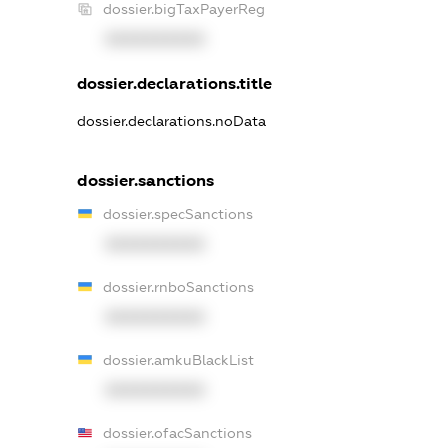
dossier.bigTaxPayerReg
XXXXXXXXXX
dossier.declarations.title
dossier.declarations.noData
dossier.sanctions
dossier.specSanctions
XXXXXXXXXX
dossier.rnboSanctions
XXXXXXXXXX
dossier.amkuBlackList
XXXXXXXXXX
dossier.ofacSanctions