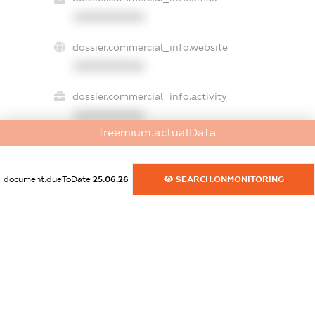
XXXXXXXXXX
dossier.commercial_info.website
XXXXXXXXXX
dossier.commercial_info.activity
XXXXXXXXXX
freemium.actualData
freemium.exampleText_1
document.dueToDate
25.06.26
SEARCH.ONMONITORING
freemium.exampleText_2
freemium.anonymousPerSearch2
FREEMIUM.DETAILS
FREEMIUM.REGISTER