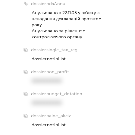
dossier.ndsAnnul
Анульовано з 22.11.05 у зв'язку з:
ненадання декларацiй протягом
року
Анульовано за рiшенням
контролюючого органу.
dossier.single_tax_reg
dossier.notInList
dossier.non_profit
XXXXXXXXXX
dossier.budget_dotation
XXXXXXXXXX
dossier.palne_akciz
dossier.notInList