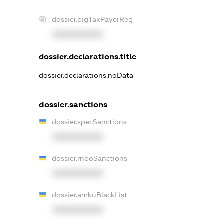
dossier.bigTaxPayerReg
XXXXXXXXXX
dossier.declarations.title
dossier.declarations.noData
dossier.sanctions
dossier.specSanctions
XXXXXXXXXX
dossier.rnboSanctions
XXXXXXXXXX
dossier.amkuBlackList
XXXXXXXXXX