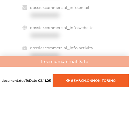
dossier.commercial_info.email
XXXXXXXXXX
dossier.commercial_info.website
XXXXXXXXXX
dossier.commercial_info.activity
XXXXXXXXXX
freemium.actualData
document.dueToDate
02.11.25
SEARCH.ONMONITORING
freemium.exampleText_1
freemium.exampleText_2
freemium.anonymousPerSearch2
FREEMIUM.DETAILS
FREEMIUM.REGISTER