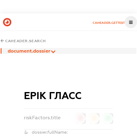
CAHEADER.GETTEST
CAHEADER.SEARCH
document.dossier
ЕРІК ГЛАСС
riskFactors.title
0
0
0
dossier.fullName: