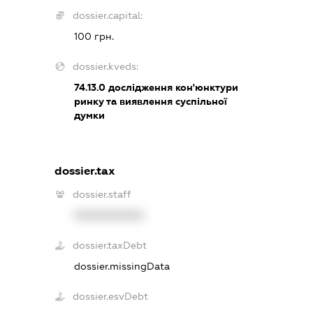
dossier.capital:
100 грн.
dossier.kveds:
74.13.0
дослідження кон'юнктури
ринку та виявлення суспільної
думки
dossier.tax
dossier.staff
XXXXXXXXXX
dossier.taxDebt
dossier.missingData
dossier.esvDebt