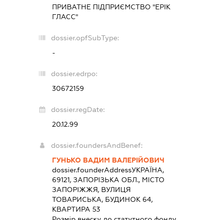
ПРИВАТНЕ ПІДПРИЄМСТВО "ЕРІК
ГЛАСС"
dossier.opfSubType:
-
dossier.edrpo:
30672159
dossier.regDate:
20.12.99
dossier.foundersAndBenef:
ГУНЬКО ВАДИМ ВАЛЕРІЙОВИЧ
dossier.founderAddress
УКРАЇНА,
69121, ЗАПОРІЗЬКА ОБЛ., МІСТО
ЗАПОРІЖЖЯ, ВУЛИЦЯ
ТОВАРИСЬКА, БУДИНОК 64,
КВАРТИРА 53
Розмір внеску до статутного фонду