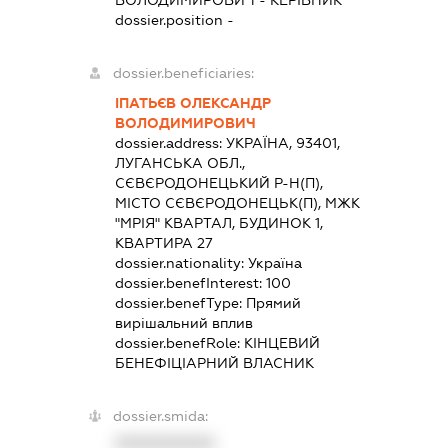
ВОЛОДИМИРОВИЧ
-
КЕРІВНИК
dossier.position -
dossier.beneficiaries:
ІПАТЬЄВ ОЛЕКСАНДР
ВОЛОДИМИРОВИЧ
dossier.address:
УКРАЇНА, 93401,
ЛУГАНСЬКА ОБЛ.,
СЄВЄРОДОНЕЦЬКИЙ Р-Н(П),
МІСТО СЄВЄРОДОНЕЦЬК(П), МЖК
"МРІЯ" КВАРТАЛ, БУДИНОК 1,
КВАРТИРА 27
dossier.nationality:
Україна
dossier.benefInterest:
100
dossier.benefType:
Прямий
вирішальний вплив
dossier.benefRole:
КІНЦЕВИЙ
БЕНЕФІЦІАРНИЙ ВЛАСНИК
dossier.smida:
XXXXXXXXXX