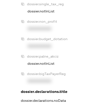
dossier.single_tax_reg
dossier.notInList
dossier.non_profit
XXXXXXXXXX
dossier.budget_dotation
XXXXXXXXXX
dossier.palne_akciz
dossier.notInList
dossier.bigTaxPayerReg
XXXXXXXXXX
dossier.declarations.title
dossier.declarations.noData