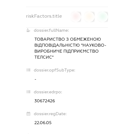
riskFactors.title
0
0
0
dossier.fullName:
ТОВАРИСТВО З ОБМЕЖЕНОЮ
ВІДПОВІДАЛЬНІСТЮ "НАУКОВО-
ВИРОБНИЧЕ ПІДПРИЄМСТВО
ТЕЛСИС"
dossier.opfSubType:
-
dossier.edrpo:
30672426
dossier.regDate:
22.06.05