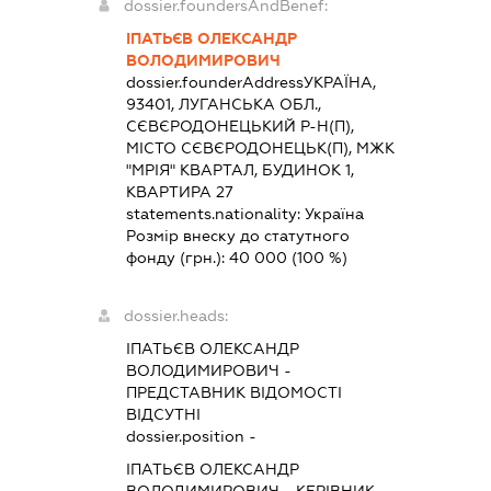
dossier.foundersAndBenef:
ІПАТЬЄВ ОЛЕКСАНДР
ВОЛОДИМИРОВИЧ
dossier.founderAddress
УКРАЇНА,
93401, ЛУГАНСЬКА ОБЛ.,
СЄВЄРОДОНЕЦЬКИЙ Р-Н(П),
МІСТО СЄВЄРОДОНЕЦЬК(П), МЖК
"МРІЯ" КВАРТАЛ, БУДИНОК 1,
КВАРТИРА 27
statements.nationality:
Україна
Розмір внеску до статутного
фонду (грн.):
40 000
(100 %)
dossier.heads:
ІПАТЬЄВ ОЛЕКСАНДР
ВОЛОДИМИРОВИЧ
-
ПРЕДСТАВНИК
ВІДОМОСТІ
ВІДСУТНІ
dossier.position -
ІПАТЬЄВ ОЛЕКСАНДР