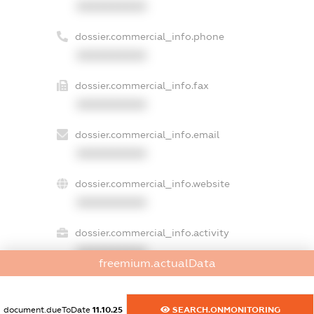
XXXXXXXXXX
dossier.commercial_info.phone
XXXXXXXXXX
dossier.commercial_info.fax
XXXXXXXXXX
dossier.commercial_info.email
XXXXXXXXXX
dossier.commercial_info.website
XXXXXXXXXX
dossier.commercial_info.activity
XXXXXXXXXX
freemium.actualData
document.dueToDate
11.10.25
SEARCH.ONMONITORING
freemium.exampleText_1