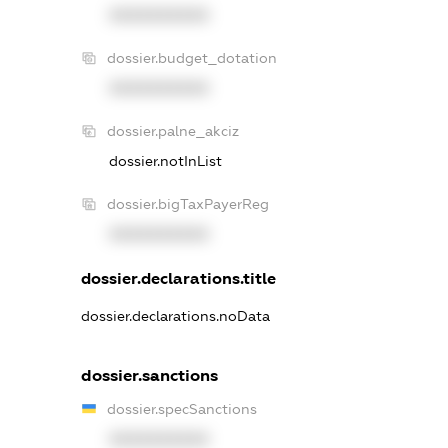
XXXXXXXXXX
dossier.budget_dotation
XXXXXXXXXX
dossier.palne_akciz
dossier.notInList
dossier.bigTaxPayerReg
XXXXXXXXXX
dossier.declarations.title
dossier.declarations.noData
dossier.sanctions
dossier.specSanctions
XXXXXXXXXX