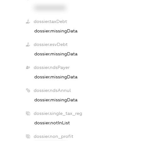
XXXXXXXXXX
dossier.taxDebt
dossier.missingData
dossier.esvDebt
dossier.missingData
dossier.ndsPayer
dossier.missingData
dossier.ndsAnnul
dossier.missingData
dossier.single_tax_reg
dossier.notInList
dossier.non_profit