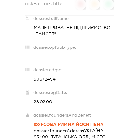
riskFactors.title
0
0
0
dossier.fullName:
МАЛЕ ПРИВАТНЕ ПІДПРИЄМСТВО
"БАЙСЕЛ"
dossier.opfSubType:
-
dossier.edrpo:
30672494
dossier.regDate:
28.02.00
dossier.foundersAndBenef:
ФУРСОВА РИММА ЙОСИПІВНА
dossier.founderAddress
УКРАЇНА,
93400, ЛУГАНСЬКА ОБЛ., МІСТО