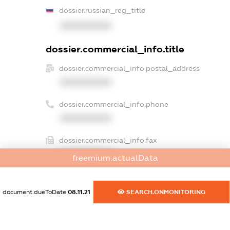
dossier.russian_reg_title
XXXXXXXXXX
dossier.commercial_info.title
dossier.commercial_info.postal_address
XXXXXXXXXX
dossier.commercial_info.phone
XXXXXXXXXX
dossier.commercial_info.fax
XXXXXXXXXX
freemium.actualData
dossier.commercial_info.email
XXXXXXXXXX
document.dueToDate
08.11.21
SEARCH.ONMONITORING
dossier.commercial_info.website
XXXXXXXXXX