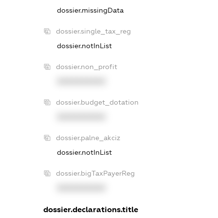
dossier.missingData
dossier.single_tax_reg
dossier.notInList
dossier.non_profit
XXXXXXXXXX
dossier.budget_dotation
XXXXXXXXXX
dossier.palne_akciz
dossier.notInList
dossier.bigTaxPayerReg
XXXXXXXXXX
dossier.declarations.title