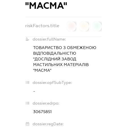
"МАСМА"
riskFactors.title
0
0
0
dossier.fullName:
ТОВАРИСТВО З ОБМЕЖЕНОЮ
ВІДПОВІДАЛЬНІСТЮ
"ДОСЛІДНИЙ ЗАВОД
МАСТИЛЬНИХ МАТЕРІАЛІВ
"МАСМА"
dossier.opfSubType:
-
dossier.edrpo:
30675851
dossier.regDate: