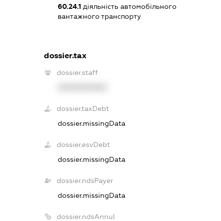
60.24.1
діяльність автомобільного
вантажного транспорту
dossier.tax
dossier.staff
XXXXXXXXXX
dossier.taxDebt
dossier.missingData
dossier.esvDebt
dossier.missingData
dossier.ndsPayer
dossier.missingData
dossier.ndsAnnul