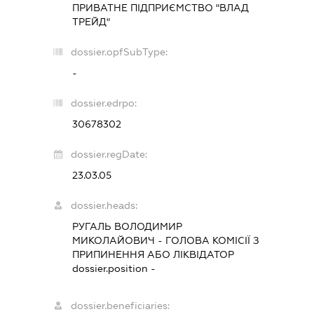
ПРИВАТНЕ ПІДПРИЄМСТВО "ВЛАД
ТРЕЙД"
dossier.opfSubType:
-
dossier.edrpo:
30678302
dossier.regDate:
23.03.05
dossier.heads:
РУГАЛЬ ВОЛОДИМИР
МИКОЛАЙОВИЧ
-
ГОЛОВА КОМІСІЇ З
ПРИПИНЕННЯ АБО ЛІКВІДАТОР
dossier.position -
dossier.beneficiaries: