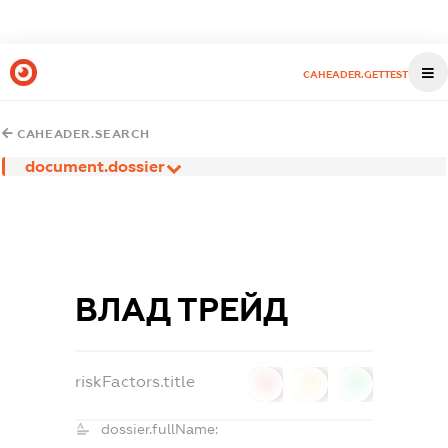
CAHEADER.GETTEST
CAHEADER.SEARCH
document.dossier
ВЛАД ТРЕЙД
riskFactors.title
0
0
0
dossier.fullName: