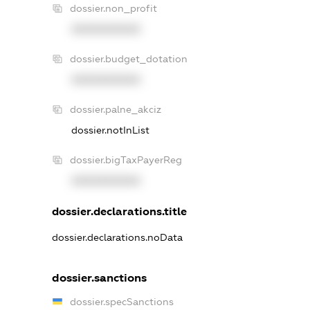
dossier.non_profit
XXXXXXXXXX
dossier.budget_dotation
XXXXXXXXXX
dossier.palne_akciz
dossier.notInList
dossier.bigTaxPayerReg
XXXXXXXXXX
dossier.declarations.title
dossier.declarations.noData
dossier.sanctions
dossier.specSanctions