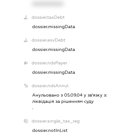
XXXXXXXXXX
dossier.taxDebt
dossier.missingData
dossier.esvDebt
dossier.missingData
dossier.ndsPayer
dossier.missingData
dossier.ndsAnnul
Анульовано з 05.09.04 у зв'язку з:
лiквiдацiя за рiшенням суду
.
dossier.single_tax_reg
dossier.notInList