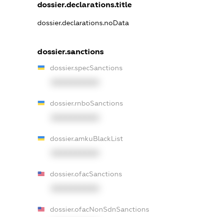
dossier.declarations.title
dossier.declarations.noData
dossier.sanctions
dossier.specSanctions
XXXXXXXXXX
dossier.rnboSanctions
XXXXXXXXXX
dossier.amkuBlackList
XXXXXXXXXX
dossier.ofacSanctions
XXXXXXXXXX
dossier.ofacNonSdnSanctions