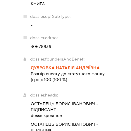
КНИГА
dossier.opfSubType:
-
dossier.edrpo:
30678936
dossier.foundersAndBenef:
ДУБРОВКА НАТАЛІЯ АНДРІЇВНА
Розмір внеску до статутного фонду
(грн.):
100
(100 %)
dossier.heads:
ОСТАПЕЦЬ БОРИС ІВАНОВИЧ
-
ПІДПИСАНТ
dossier.position -
ОСТАПЕЦЬ БОРИС ІВАНОВИЧ
-
КЕРІВНИК