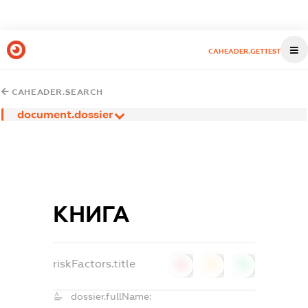
CAHEADER.GETTEST
CAHEADER.SEARCH
document.dossier
КНИГА
riskFactors.title
0
0
0
dossier.fullName: