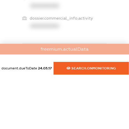
XXXXXXXXXX
dossier.commercial_info.activity
XXXXXXXXXX
freemium.actualData
freemium.exampleText_1
freemium.exampleText_2
freemium.anonymousPerSearch2
document.dueToDate
24.03.17
SEARCH.ONMONITORING
FREEMIUM.DETAILS
FREEMIUM.REGISTER