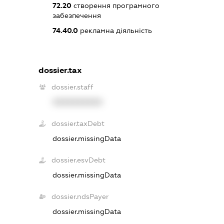
72.20
створення програмного
забезпечення
74.40.0
рекламна діяльність
dossier.tax
dossier.staff
XXXXXXXXXX
dossier.taxDebt
dossier.missingData
dossier.esvDebt
dossier.missingData
dossier.ndsPayer
dossier.missingData