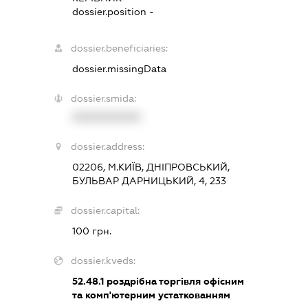
dossier.position -
dossier.beneficiaries:
dossier.missingData
dossier.smida:
XXXXXXXXXX
dossier.address:
02206, М.КИЇВ, ДНІПРОВСЬКИЙ,
БУЛЬВАР ДАРНИЦЬКИЙ, 4, 233
dossier.capital:
100 грн.
dossier.kveds:
52.48.1
роздрібна торгівля офісним
та комп'ютерним устаткованням