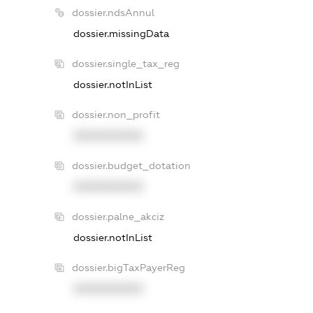
dossier.ndsAnnul
dossier.missingData
dossier.single_tax_reg
dossier.notInList
dossier.non_profit
XXXXXXXXXX
dossier.budget_dotation
XXXXXXXXXX
dossier.palne_akciz
dossier.notInList
dossier.bigTaxPayerReg
XXXXXXXXXX