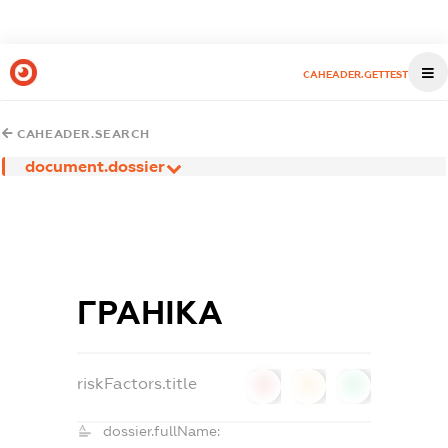
CAHEADER.GETTEST
CAHEADER.SEARCH
document.dossier
ГРАНІКА
riskFactors.title
0
0
0
dossier.fullName: