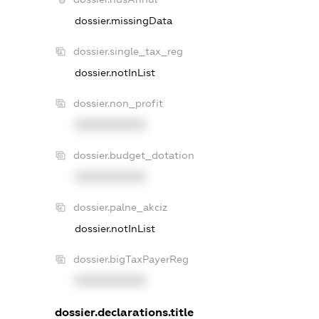
dossier.missingData
dossier.single_tax_reg
dossier.notInList
dossier.non_profit
XXXXXXXXXX
dossier.budget_dotation
XXXXXXXXXX
dossier.palne_akciz
dossier.notInList
dossier.bigTaxPayerReg
XXXXXXXXXX
dossier.declarations.title