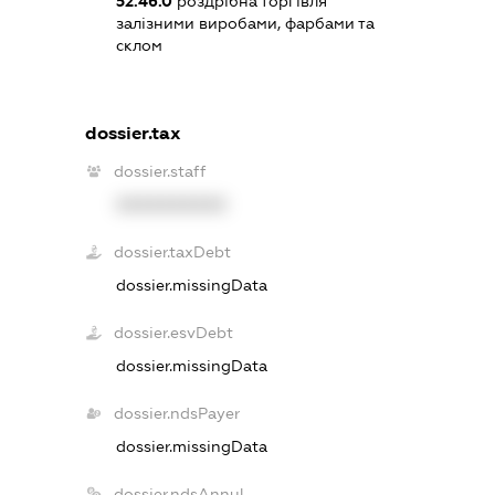
52.46.0
роздрібна торгівля
залізними виробами, фарбами та
склом
dossier.tax
dossier.staff
XXXXXXXXXX
dossier.taxDebt
dossier.missingData
dossier.esvDebt
dossier.missingData
dossier.ndsPayer
dossier.missingData
dossier.ndsAnnul