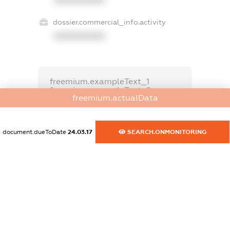
dossier.commercial_info.activity
XXXXXXXXXX
freemium.exampleText_1
freemium.exampleText_2
freemium.actualData
freemium.anonymousPerSearch2
FREEMIUM.DETAILS
FREEMIUM.REGISTER
document.dueToDate
24.03.17
SEARCH.ONMONITORING