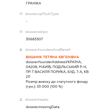
ГРАНІКА
dossier.opfSubType:
-
dossier.edrpo:
30683307
dossier.foundersAndBenef:
ВИШНИК ТЕТЯНА ЄВГЕНІВНА
dossier.founderAddress
УКРАЇНА,
04208, М.КИЇВ, ПОДІЛЬСЬКИЙ Р-Н,
ПР-Т ВАСИЛЯ ПОРИКА, БУД. 7-А, КВ
211
Розмір внеску до статутного фонду
(грн.):
33 000
(100 %)
dossier.heads:
dossier.missingData