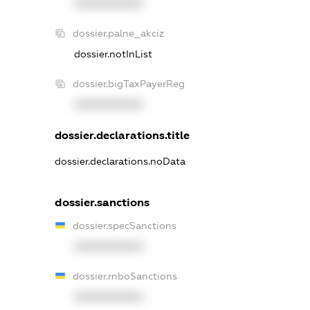
XXXXXXXXXX
dossier.palne_akciz
dossier.notInList
dossier.bigTaxPayerReg
XXXXXXXXXX
dossier.declarations.title
dossier.declarations.noData
dossier.sanctions
dossier.specSanctions
XXXXXXXXXX
dossier.rnboSanctions
XXXXXXXXXX