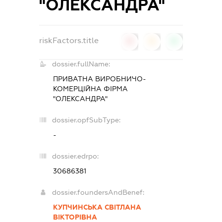
"ОЛЕКСАНДРА"
riskFactors.title
0
0
0
dossier.fullName:
ПРИВАТНА ВИРОБНИЧО-
КОМЕРЦІЙНА ФІРМА
"ОЛЕКСАНДРА"
dossier.opfSubType:
-
dossier.edrpo:
30686381
dossier.foundersAndBenef:
КУПЧИНСЬКА СВІТЛАНА
ВІКТОРІВНА