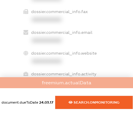
dossier.commercial_info.fax
XXXXXXXXXX
dossier.commercial_info.email
XXXXXXXXXX
dossier.commercial_info.website
XXXXXXXXXX
dossier.commercial_info.activity
XXXXXXXXXX
freemium.actualData
document.dueToDate
24.03.17
SEARCH.ONMONITORING
freemium.exampleText_1
freemium.exampleText_2
freemium.anonymousPerSearch2
FREEMIUM.DETAILS