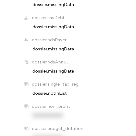
dossier.missingData
dossier.esvDebt
dossier.missingData
dossier.ndsPayer
dossier.missingData
dossier.ndsAnnul
dossier.missingData
dossier.single_tax_reg
dossier.notInList
dossier.non_profit
XXXXXXXXXX
dossier.budget_dotation