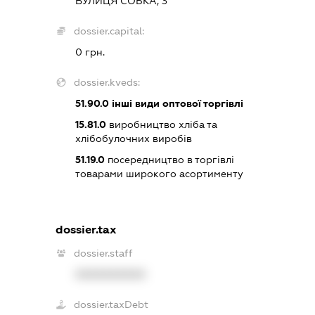
ВУЛИЦЯ СОБКА, 3
dossier.capital:
0 грн.
dossier.kveds:
51.90.0
інші види оптової торгівлі
15.81.0
виробництво хліба та
хлібобулочних виробів
51.19.0
посередництво в торгівлі
товарами широкого асортименту
dossier.tax
dossier.staff
XXXXXXXXXX
dossier.taxDebt