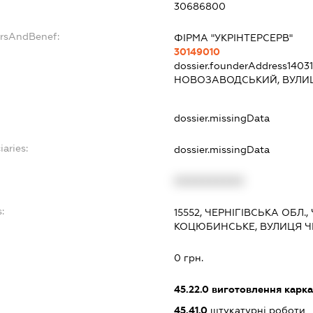
30686800
ersAndBenef:
ФІРМА "УКРІНТЕРСЕРВ"
30149010
dossier.founderAddress
1403
НОВОЗАВОДСЬКИЙ, ВУЛИЦ
dossier.missingData
iaries:
dossier.missingData
XXXXXXXXXX
:
15552, ЧЕРНІГІВСЬКА ОБЛ.
КОЦЮБИНСЬКЕ, ВУЛИЦЯ ЧЕ
0 грн.
45.22.0
виготовлення каркас
45.41.0
штукатурні роботи