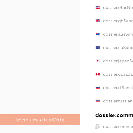
dossier.ofacN
dossier.gbSanc
dossier.ausSan
dossier.euSanc
dossier.japanS
dossier.canad
dossier.rfSanc
dossier.russian
dossier.comme
freemium.actualData
dossier.commer