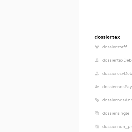
dossier.tax
dossier.staff
dossier.taxDeb
dossier.esvDeb
dossier.ndsPay
dossier.ndsAn
dossier.single
dossier.non_pr