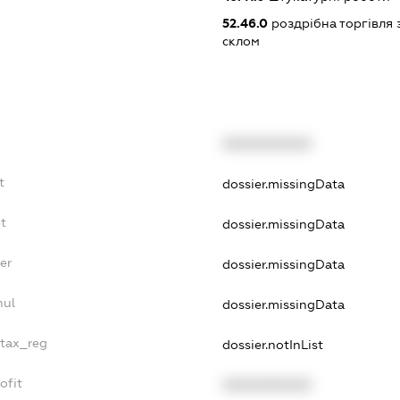
52.46.0
роздрібна торгівля 
склом
XXXXXXXXXX
t
dossier.missingData
t
dossier.missingData
er
dossier.missingData
nul
dossier.missingData
_tax_reg
dossier.notInList
ofit
XXXXXXXXXX