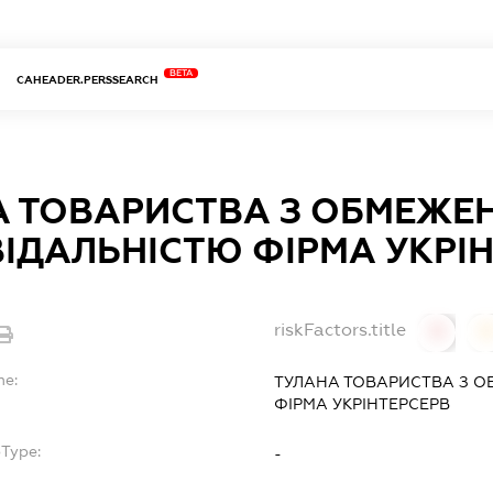
BETA
CAHEADER.PERSSEARCH
А ТОВАРИСТВА З ОБМЕЖ
ІДАЛЬНІСТЮ ФІРМА УКРІ
riskFactors.title
0
0
me:
ТУЛАНА ТОВАРИСТВА З 
ФІРМА УКРІНТЕРСЕРВ
bType:
-