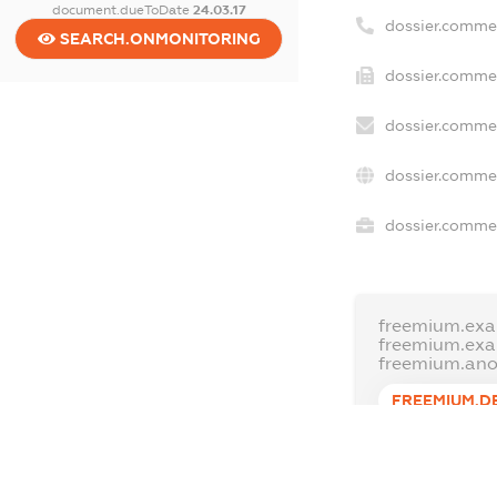
document.dueToDate
24.03.17
dossier.comme
SEARCH.ONMONITORING
dossier.commer
dossier.commer
dossier.commer
dossier.commer
freemium.exa
freemium.ex
freemium.an
FREEMIUM.D