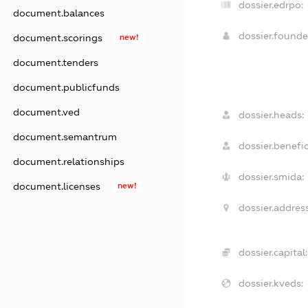
dossier.edrpo:
document.balances
dossier.found
document.scorings
new!
document.tenders
document.publicfunds
document.ved
dossier.heads:
document.semantrum
dossier.benefic
document.relationships
dossier.smida:
document.licenses
new!
dossier.address
dossier.capital:
dossier.kveds: