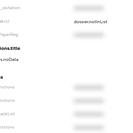
t_dotation
XXXXXXXXXX
akciz
dossier.notInList
xPayerReg
XXXXXXXXXX
ions.title
ns.noData
ns
nctions
XXXXXXXXXX
nctions
XXXXXXXXXX
ackList
XXXXXXXXXX
nctions
XXXXXXXXXX