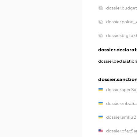
dossier.budge
dossier.palne_
dossier.bigTa
dossier.declarat
dossier.declaratio
dossier.sanctio
dossier.specSa
dossier.rnboSa
dossier.amkuBl
dossier.ofacSa