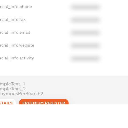
rcial_info.phone
XXXXXXXXXX
cial_info.fax
XXXXXXXXXX
cial_info.email
XXXXXXXXXX
cial_info.website
XXXXXXXXXX
cial_info.activity
XXXXXXXXXX
mpleText_1
ampleText_2
onymousPerSearch2
ETAILS
FREEMIUM.REGISTER