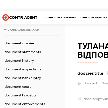
CONTR AGENT
CAHEADER.COMPANIES
CAHEADER.PERSONS
CAHEADER.SEARCH
document.dossier
ТУЛАН
document.statements
ВІДПОВ
document.history
document.inspections
dossier.title
document.bankruptcy
dossier.fullNa
document.court
document.taxdebts
dossier.opfSu
document.enforcements