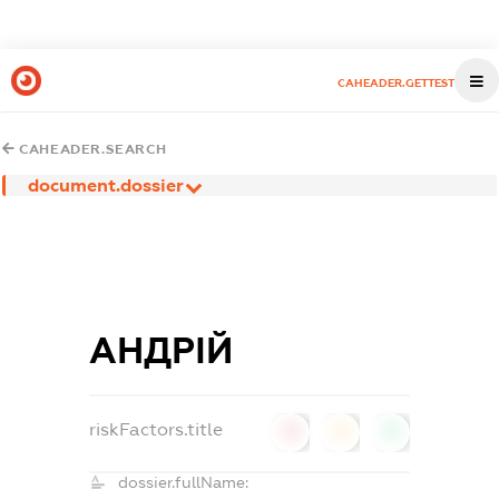
CAHEADER.GETTEST
CAHEADER.SEARCH
document.dossier
АНДРІЙ
riskFactors.title
0
0
0
dossier.fullName: