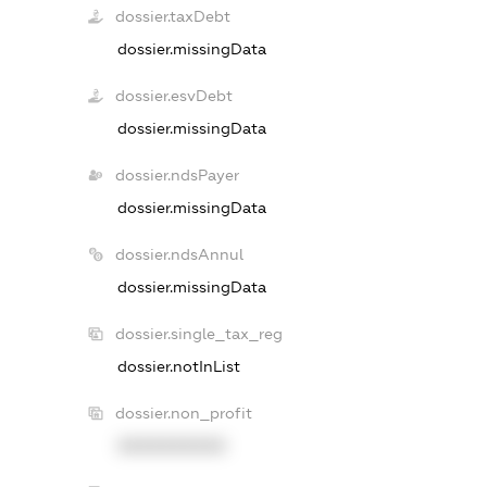
dossier.taxDebt
dossier.missingData
dossier.esvDebt
dossier.missingData
dossier.ndsPayer
dossier.missingData
dossier.ndsAnnul
dossier.missingData
dossier.single_tax_reg
dossier.notInList
dossier.non_profit
XXXXXXXXXX