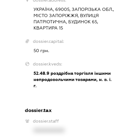
dossier.address:
УКРАЇНА, 69005, ЗАПОРІЗЬКА ОБЛ.,
МІСТО ЗАПОРІЖЖЯ, ВУЛИЦЯ
ПАТРІОТИЧНА, БУДИНОК 65,
КВАРТИРА 15
dossier.capital:
50 грн.
dossier.kveds:
52.48.9
роздрібна торгівля іншими
непродовольчими товарами, н. в. і.
г.
dossier.tax
dossier.staff
XXXXXXXXXX