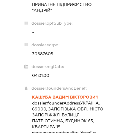
ПРИВАТНЕ ПІДПРИЄМСТВО
"АНДРІЙ"
dossier.opfSubType:
-
dossier.edrpo:
30687605
dossier.regDate:
04.01.00
dossier.foundersAndBenef:
КАШУБА ВАДИМ ВІКТОРОВИЧ
dossier.founderAddress
УКРАЇНА,
69000, ЗАПОРІЗЬКА ОБЛ., МІСТО
ЗАПОРІЖЖЯ, ВУЛИЦЯ
ПАТРІОТИЧНА, БУДИНОК 65,
КВАРТИРА 15
statements.nationality:
Україна