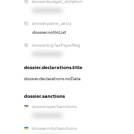
dossier.budget_dotation
XXXXXXXXXX
dossier.palne_akciz
dossier.notInList
dossier.bigTaxPayerReg
XXXXXXXXXX
dossier.declarations.title
dossier.declarations.noData
dossier.sanctions
dossier.specSanctions
XXXXXXXXXX
dossier.rnboSanctions