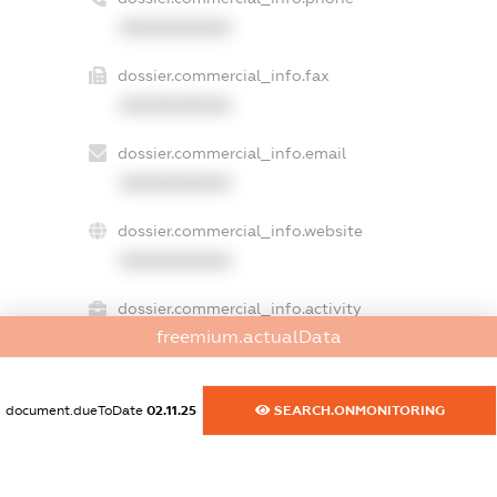
XXXXXXXXXX
dossier.commercial_info.fax
XXXXXXXXXX
dossier.commercial_info.email
XXXXXXXXXX
dossier.commercial_info.website
XXXXXXXXXX
dossier.commercial_info.activity
freemium.actualData
XXXXXXXXXX
document.dueToDate
02.11.25
SEARCH.ONMONITORING
freemium.exampleText_1
freemium.exampleText_2
freemium.anonymousPerSearch2