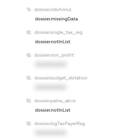
dossier.ndsAnnul
dossier.missingData
dossier.single_tax_reg
dossier.notInList
dossier.non_profit
XXXXXXXXXX
dossier.budget_dotation
XXXXXXXXXX
dossier.palne_akciz
dossier.notInList
dossier.bigTaxPayerReg
XXXXXXXXXX