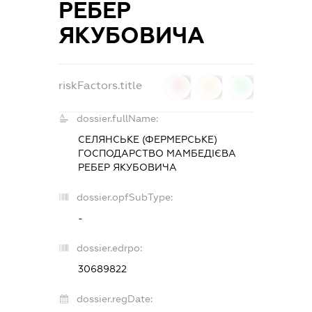
РЕБЕР
ЯКУБОВИЧА
riskFactors.title
0
0
0
dossier.fullName:
СЕЛЯНСЬКЕ (ФЕРМЕРСЬКЕ)
ГОСПОДАРСТВО МАМБЕДІЄВА
РЕБЕР ЯКУБОВИЧА
dossier.opfSubType:
-
dossier.edrpo:
30689822
dossier.regDate: