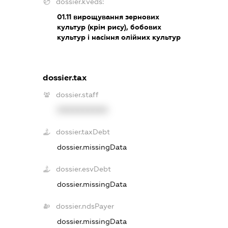
dossier.kveds:
01.11
вирощування зернових
культур (крім рису), бобових
культур і насіння олійних культур
dossier.tax
dossier.staff
XXXXXXXXXX
dossier.taxDebt
dossier.missingData
dossier.esvDebt
dossier.missingData
dossier.ndsPayer
dossier.missingData