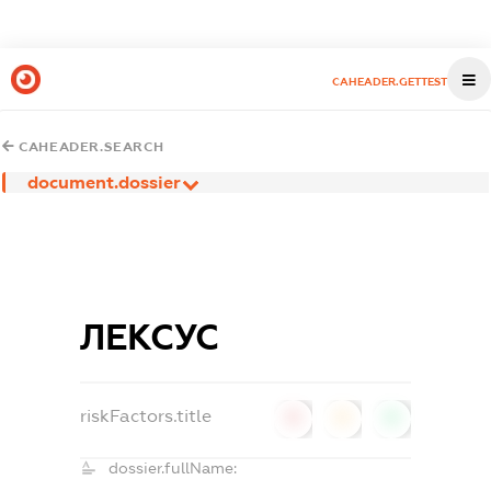
CAHEADER.GETTEST
CAHEADER.SEARCH
document.dossier
ЛЕКСУС
riskFactors.title
0
0
0
dossier.fullName: