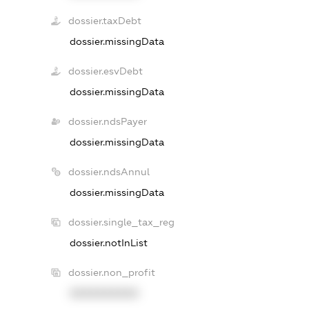
dossier.taxDebt
dossier.missingData
dossier.esvDebt
dossier.missingData
dossier.ndsPayer
dossier.missingData
dossier.ndsAnnul
dossier.missingData
dossier.single_tax_reg
dossier.notInList
dossier.non_profit
XXXXXXXXXX