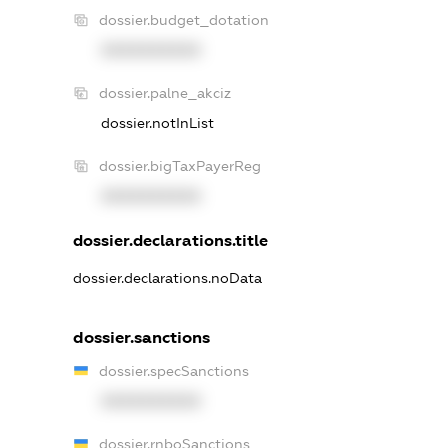
dossier.budget_dotation
XXXXXXXXXX
dossier.palne_akciz
dossier.notInList
dossier.bigTaxPayerReg
XXXXXXXXXX
dossier.declarations.title
dossier.declarations.noData
dossier.sanctions
dossier.specSanctions
XXXXXXXXXX
dossier.rnboSanctions