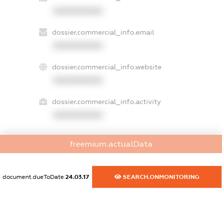
XXXXXXXXXX
dossier.commercial_info.email
XXXXXXXXXX
dossier.commercial_info.website
XXXXXXXXXX
dossier.commercial_info.activity
XXXXXXXXXX
freemium.actualData
freemium.exampleText_1
freemium.exampleText_2
freemium.anonymousPerSearch2
document.dueToDate
24.03.17
SEARCH.ONMONITORING
FREEMIUM.DETAILS
FREEMIUM.REGISTER