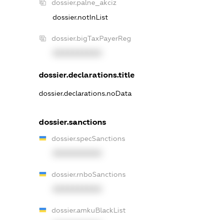
dossier.palne_akciz
dossier.notInList
dossier.bigTaxPayerReg
XXXXXXXXXX
dossier.declarations.title
dossier.declarations.noData
dossier.sanctions
dossier.specSanctions
XXXXXXXXXX
dossier.rnboSanctions
XXXXXXXXXX
dossier.amkuBlackList