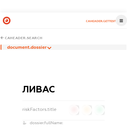
CAHEADER.GETTEST
CAHEADER.SEARCH
document.dossier
ЛИВАС
riskFactors.title
0
0
0
dossier.fullName: