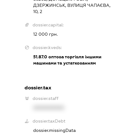
ДЗЕРЖИНСЬК, ВУЛИЦЯ ЧАПАЄВА,
10, 2
dossier.capital:
12 000 грн.
dossier.kveds:
51.87.0
оптова торгівля іншими
машинами та устаткованням
dossier.tax
dossier.staff
XXXXXXXXXX
dossier.taxDebt
dossier.missingData