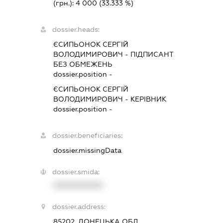
(грн.):
4 000
(33.333 %)
dossier.heads:
ЄСИПЬОНОК СЕРГІЙ
ВОЛОДИМИРОВИЧ
-
ПІДПИСАНТ
БЕЗ ОБМЕЖЕНЬ
dossier.position -
ЄСИПЬОНОК СЕРГІЙ
ВОЛОДИМИРОВИЧ
-
КЕРІВНИК
dossier.position -
dossier.beneficiaries:
dossier.missingData
dossier.smida:
XXXXXXXXXX
dossier.address:
85202, ДОНЕЦЬКА ОБЛ.,