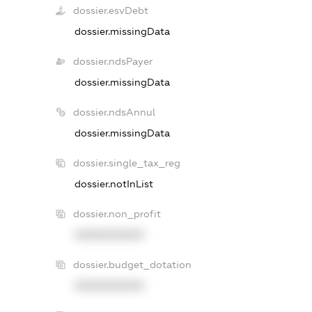
dossier.esvDebt
dossier.missingData
dossier.ndsPayer
dossier.missingData
dossier.ndsAnnul
dossier.missingData
dossier.single_tax_reg
dossier.notInList
dossier.non_profit
XXXXXXXXXX
dossier.budget_dotation
XXXXXXXXXX