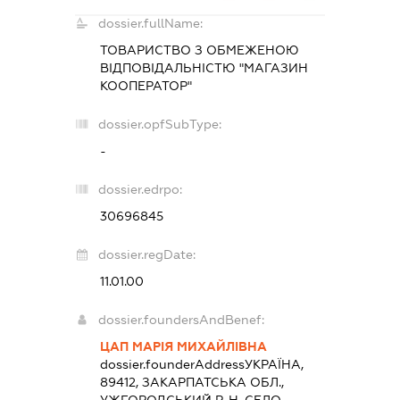
dossier.fullName:
ТОВАРИСТВО З ОБМЕЖЕНОЮ
ВІДПОВІДАЛЬНІСТЮ "МАГАЗИН
КООПЕРАТОР"
dossier.opfSubType:
-
dossier.edrpo:
30696845
dossier.regDate:
11.01.00
dossier.foundersAndBenef:
ЦАП МАРІЯ МИХАЙЛІВНА
dossier.founderAddress
УКРАЇНА,
89412, ЗАКАРПАТСЬКА ОБЛ.,
УЖГОРОДСЬКИЙ Р-Н, СЕЛО