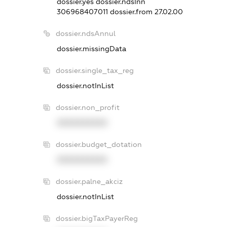
dossier.yes
dossier.ndsInn
306968407011
dossier.from 27.02.00
dossier.ndsAnnul
dossier.missingData
dossier.single_tax_reg
dossier.notInList
dossier.non_profit
XXXXXXXXXX
dossier.budget_dotation
XXXXXXXXXX
dossier.palne_akciz
dossier.notInList
dossier.bigTaxPayerReg