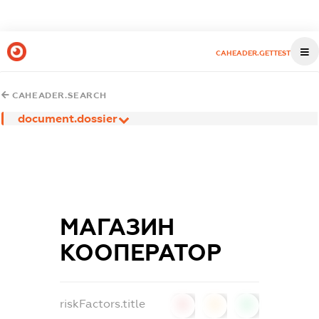
CAHEADER.GETTEST
CAHEADER.SEARCH
document.dossier
МАГАЗИН
КООПЕРАТОР
riskFactors.title
0
0
0