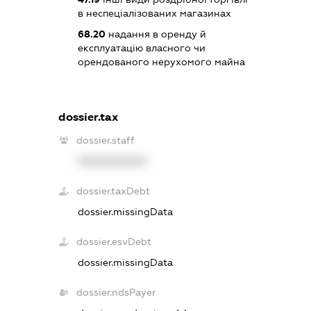
в неспеціалізованих магазинах
68.20
надання в оренду й
експлуатацію власного чи
орендованого нерухомого майна
dossier.tax
dossier.staff
XXXXXXXXXX
dossier.taxDebt
dossier.missingData
dossier.esvDebt
dossier.missingData
dossier.ndsPayer