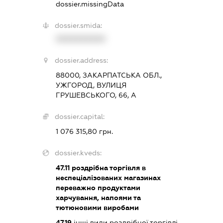
dossier.missingData
dossier.smida:
XXXXXXXXXX
dossier.address:
88000, ЗАКАРПАТСЬКА ОБЛ.,
УЖГОРОД, ВУЛИЦЯ
ГРУШЕВСЬКОГО, 66, А
dossier.capital:
1 076 315,80 грн.
dossier.kveds:
47.11
роздрібна торгівля в
неспеціалізованих магазинах
переважно продуктами
харчування, напоями та
тютюновими виробами
47.19
інші види роздрібної торгівлі