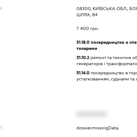
s:
08300, КИЇВСЬКА ОБЛ., Б
ШЛЯХ, 84
:
7 400 грн.
51.18.0
посередництво в спец
товарами
31.10.2
ремонт та технічне о
генераторів і трансформато
51.14.0
посередництво в тор
устаткованням, суднами та 
XXXXXXXXXX
bt
dossier.missingData