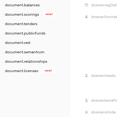
dossier.regDat
document.balances
document.scorings
new!
dossier.found
document.tenders
document.publicfunds
document.ved
document.semantrum
document.relationships
document.licenses
new!
dossier.heads:
dossier.benefic
dossier.smida: