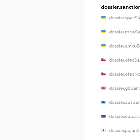
dossier.sanctio
dossier.specS
dossier.rnboS
dossier.amkuB
dossier.ofacS
dossier.ofac
dossier.gbSan
dossier.ausSa
dossier.euSan
dossier.japan