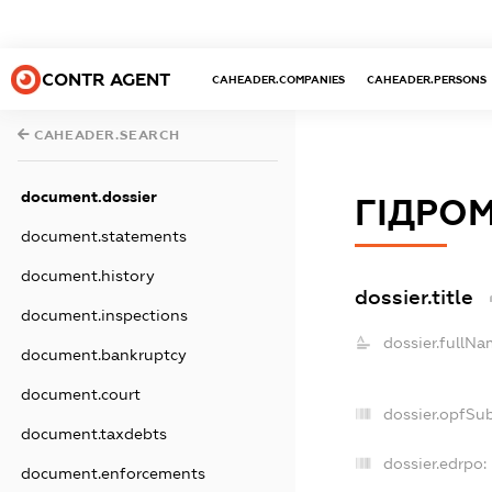
CONTR AGENT
CAHEADER.COMPANIES
CAHEADER.PERSONS
CAHEADER.SEARCH
document.dossier
ГІДРО
document.statements
document.history
dossier.title
document.inspections
dossier.fullNa
document.bankruptcy
document.court
dossier.opfSu
document.taxdebts
dossier.edrpo:
document.enforcements