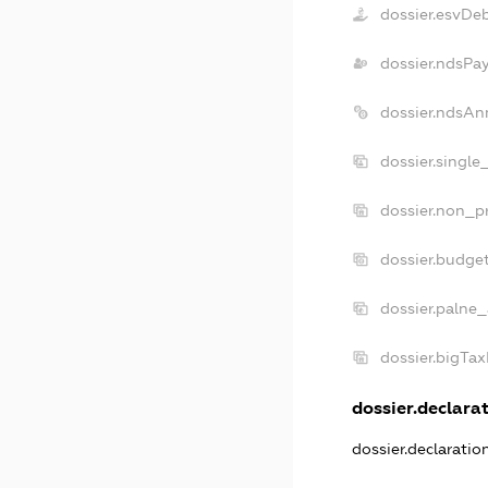
dossier.esvDe
dossier.ndsPa
dossier.ndsAn
dossier.single
dossier.non_pr
dossier.budge
dossier.palne_
dossier.bigTa
dossier.declarat
dossier.declarati