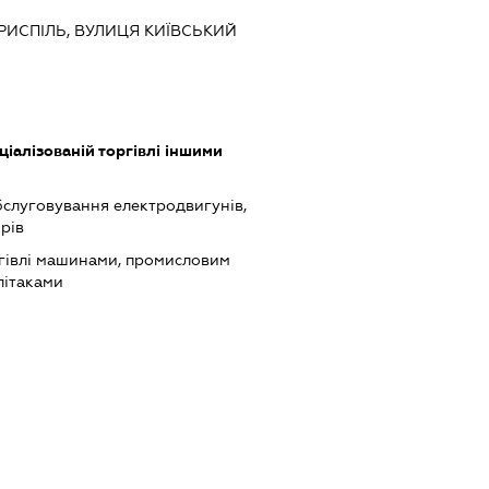
ОРИСПІЛЬ, ВУЛИЦЯ КИЇВСЬКИЙ
іалізованій торгівлі іншими
бслуговування електродвигунів,
рів
гівлі машинами, промисловим
літаками