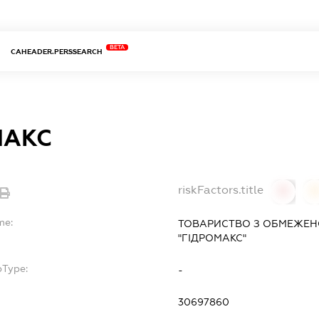
BETA
CAHEADER.PERSSEARCH
МАКС
riskFactors.title
0
0
me:
ТОВАРИСТВО З ОБМЕЖЕН
"ГІДРОМАКС"
bType:
-
30697860