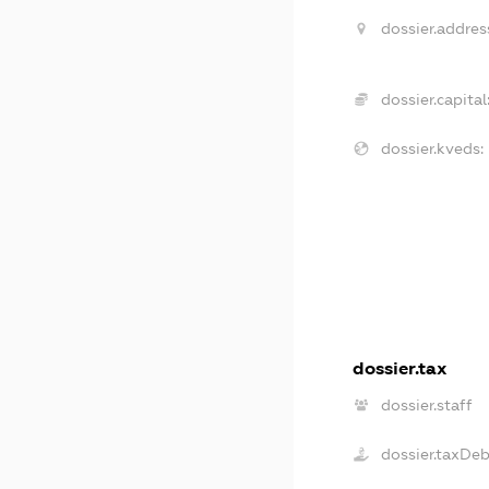
dossier.addres
dossier.capital
dossier.kveds:
dossier.tax
dossier.staff
dossier.taxDe