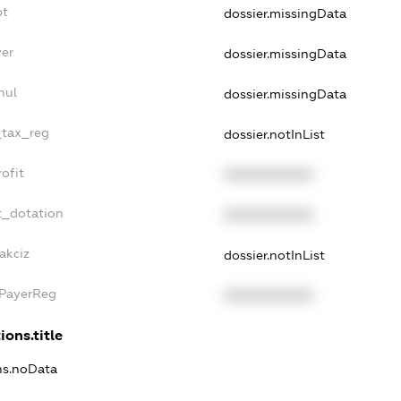
bt
dossier.missingData
yer
dossier.missingData
nul
dossier.missingData
_tax_reg
dossier.notInList
ofit
XXXXXXXXXX
t_dotation
XXXXXXXXXX
akciz
dossier.notInList
xPayerReg
XXXXXXXXXX
ions.title
ons.noData