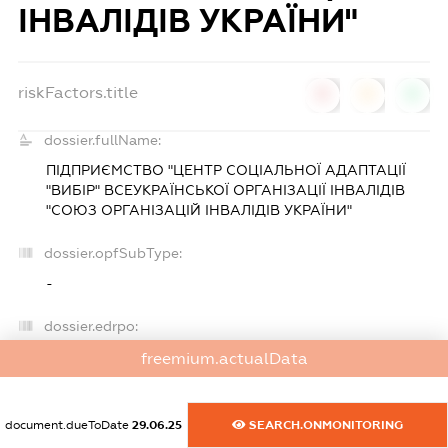
ІНВАЛІДІВ УКРАЇНИ"
riskFactors.title
0
0
0
dossier.fullName:
ПІДПРИЄМСТВО "ЦЕНТР СОЦІАЛЬНОЇ АДАПТАЦІЇ
"ВИБІР" ВСЕУКРАЇНСЬКОЇ ОРГАНІЗАЦІЇ ІНВАЛІДІВ
"СОЮЗ ОРГАНІЗАЦІЙ ІНВАЛІДІВ УКРАЇНИ"
dossier.opfSubType:
-
dossier.edrpo:
30703485
freemium.actualData
dossier.regDate:
document.dueToDate
29.06.25
SEARCH.ONMONITORING
26.12.99