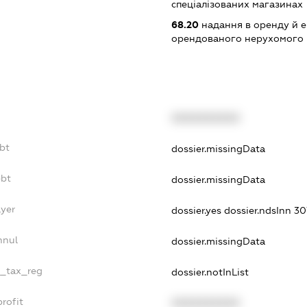
спеціалізованих магазинах
68.20
надання в оренду й е
орендованого нерухомого
XXXXXXXXXX
ebt
dossier.missingData
ebt
dossier.missingData
ayer
dossier.yes
dossier.ndsInn 
nnul
dossier.missingData
e_tax_reg
dossier.notInList
rofit
XXXXXXXXXX