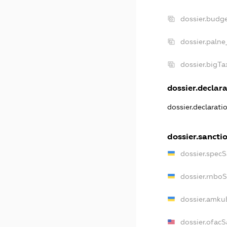
dossier.budg
dossier.palne
dossier.bigT
dossier.declara
dossier.declarat
dossier.sancti
dossier.spec
dossier.rnbo
dossier.amku
dossier.ofac