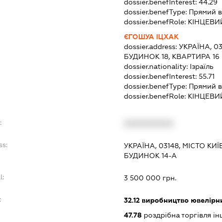
dossier.benefInterest:
44.29
dossier.benefType:
Прямий в
dossier.benefRole:
КІНЦЕВИ
ЄГОШУА ІЦХАК
dossier.address:
УКРАЇНА, 03
БУДИНОК 18, КВАРТИРА 16
dossier.nationality:
Ізраїль
dossier.benefInterest:
55.71
dossier.benefType:
Прямий в
dossier.benefRole:
КІНЦЕВИ
:
XXXXXXXXXX
ss:
УКРАЇНА, 03148, МІСТО КИЇ
БУДИНОК 14-А
l:
3 500 000 грн.
:
32.12
виробництво ювелірни
47.78
роздрібна торгівля і