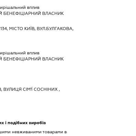
ирішальний вплив
Й БЕНЕФІЦІАРНИЙ ВЛАСНИК
134, МІСТО КИЇВ, ВУЛ.БУЛГАКОВА,
ирішальний вплив
Й БЕНЕФІЦІАРНИЙ ВЛАСНИК
В, ВУЛИЦЯ СІМ'Ї СОСНІНИХ ,
х і подібних виробів
ншими невживаними товарами в