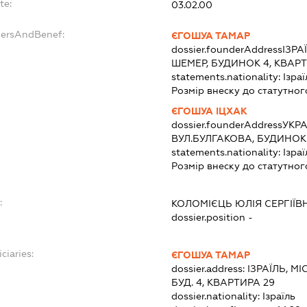
te:
03.02.00
dersAndBenef:
ЄГОШУА ТАМАР
dossier.founderAddress
ІЗРА
ШЕМЕР, БУДИНОК 4, КВАРТ
statements.nationality:
Ізраї
Розмір внеску до статутног
ЄГОШУА ІЦХАК
dossier.founderAddress
УКРА
ВУЛ.БУЛГАКОВА, БУДИНОК 
statements.nationality:
Ізраї
Розмір внеску до статутног
:
КОЛОМІЄЦЬ ЮЛІЯ СЕРГІЇВ
dossier.position -
ciaries:
ЄГОШУА ТАМАР
dossier.address:
ІЗРАЇЛЬ, М
БУД. 4, КВАРТИРА 29
dossier.nationality:
Ізраїль