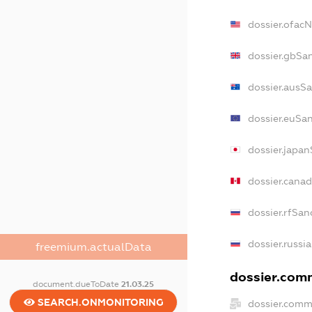
dossier.ofac
dossier.gbSa
dossier.ausS
dossier.euSa
dossier.japa
dossier.cana
dossier.rfSan
dossier.russi
freemium.actualData
dossier.comm
document.dueToDate
21.03.25
SEARCH.ONMONITORING
dossier.comm