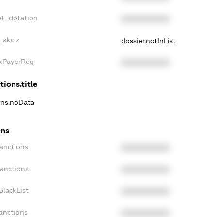
et_dotation
XXXXXXXXXX
_akciz
dossier.notInList
axPayerReg
XXXXXXXXXX
tions.title
ions.noData
ons
Sanctions
XXXXXXXXXX
Sanctions
XXXXXXXXXX
BlackList
XXXXXXXXXX
Sanctions
XXXXXXXXXX