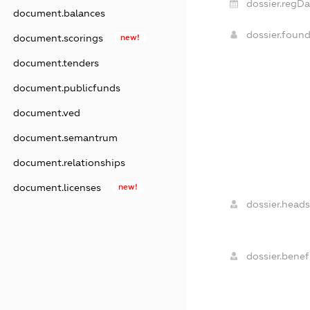
dossier.regDa
document.balances
dossier.foun
document.scorings
new!
document.tenders
document.publicfunds
document.ved
document.semantrum
document.relationships
document.licenses
new!
dossier.heads
dossier.benefi