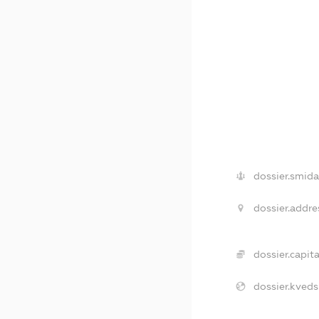
dossier.smida
dossier.addre
dossier.capita
dossier.kveds