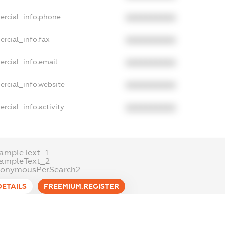
ercial_info.phone
XXXXXXXXXX
ercial_info.fax
XXXXXXXXXX
ercial_info.email
XXXXXXXXXX
ercial_info.website
XXXXXXXXXX
rcial_info.activity
XXXXXXXXXX
ampleText_1
xampleText_2
nonymousPerSearch2
DETAILS
FREEMIUM.REGISTER