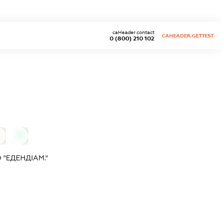
caHeader.contact
CAHEADER.GETTEST
0 (800) 210 102
0
0
"ЕДЕНДІАМ."