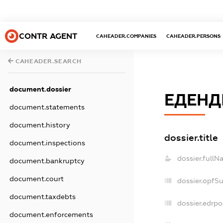
CONTR AGENT
CAHEADER.COMPANIES
CAHEADER.PERSONS
CAHEADER.SEARCH
document.dossier
ЕДЕНД
document.statements
document.history
dossier.title
document.inspections
dossier.fullN
document.bankruptcy
document.court
dossier.opfS
document.taxdebts
dossier.edrpo
document.enforcements