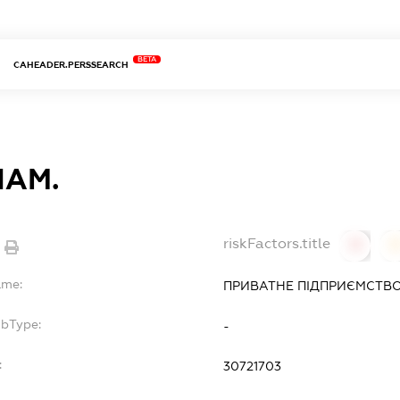
BETA
CAHEADER.PERSSEARCH
ІАМ.
riskFactors.title
0
ame:
ПРИВАТНЕ ПІДПРИЄМСТВО 
ubType:
-
:
30721703