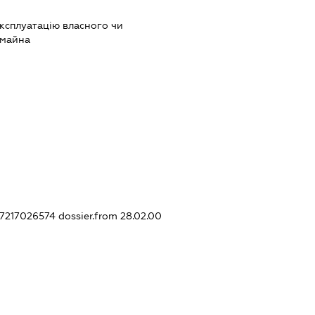
ксплуатацію власного чи
 майна
307217026574
dossier.from 28.02.00