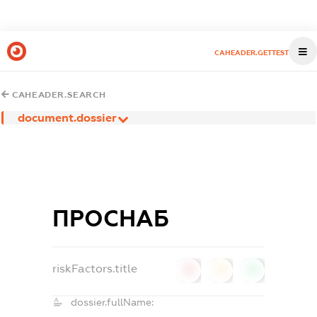
CAHEADER.GETTEST
CAHEADER.SEARCH
document.dossier
ПРОСНАБ
riskFactors.title
0
0
0
dossier.fullName: