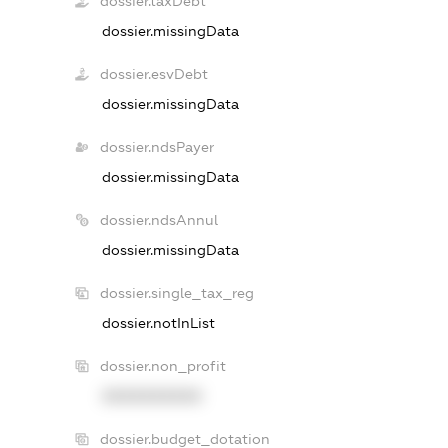
dossier.taxDebt
dossier.missingData
dossier.esvDebt
dossier.missingData
dossier.ndsPayer
dossier.missingData
dossier.ndsAnnul
dossier.missingData
dossier.single_tax_reg
dossier.notInList
dossier.non_profit
XXXXXXXXXX
dossier.budget_dotation