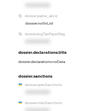
XXXXXXXXXX
dossier.palne_akciz
dossier.notInList
dossier.bigTaxPayerReg
XXXXXXXXXX
dossier.declarations.title
dossier.declarations.noData
dossier.sanctions
dossier.specSanctions
XXXXXXXXXX
dossier.rnboSanctions
XXXXXXXXXX