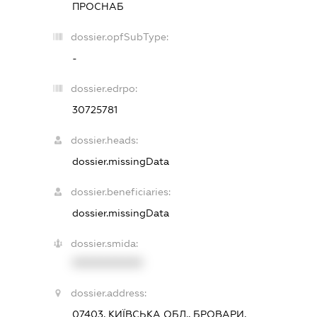
ПРОСНАБ
dossier.opfSubType:
-
dossier.edrpo:
30725781
dossier.heads:
dossier.missingData
dossier.beneficiaries:
dossier.missingData
dossier.smida:
XXXXXXXXXX
dossier.address:
07403, КИЇВСЬКА ОБЛ., БРОВАРИ,