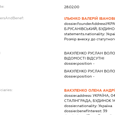
te:
28.02.00
dersAndBenef:
ІЛЬЄНКО ВАЛЕРІЙ ІВАНОВ
dossier.founderAddress
УКРА
Б.РУСАНІВСЬКИЙ, БУДИНОК
statements.nationality:
Укра
Розмір внеску до статутног
:
ВАКУЛЕНКО РУСЛАН ВОЛ
ВІДОМОСТІ ВІДСУТНІ
dossier.position -
ВАКУЛЕНКО РУСЛАН ВОЛ
dossier.position -
ciaries:
ВАКУЛЕНКО ОЛЕНА АНДРІ
dossier.address:
УКРАЇНА, 04
СТАЛІНГРАДА, БУДИНОК 14
dossier.nationality:
Україна
dossier.benefInterest:
39