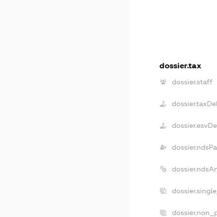
dossier.tax
dossier.staff
dossier.taxDe
dossier.esvD
dossier.ndsP
dossier.ndsA
dossier.singl
dossier.non_p