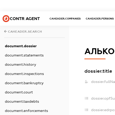
CONTR AGENT
CAHEADER.COMPANIES
CAHEADER.PERSONS
CAHEADER.SEARCH
document.dossier
АЛЬКО
document.statements
document.history
dossier.title
document.inspections
dossier.fullN
document.bankruptcy
document.court
dossier.opfS
document.taxdebts
dossier.edrpo
document.enforcements