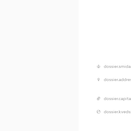
dossier.smida
dossier.addre
dossier.capita
dossier.kveds