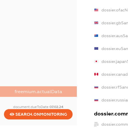
dossier.ofac
dossier.gbSa
dossier.ausS
dossier.euSa
dossier.japa
dossier.cana
dossier.rfSan
freemium.actualData
dossier.russi
document.dueToDate
07.02.24
dossier.comm
SEARCH.ONMONITORING
dossier.comm