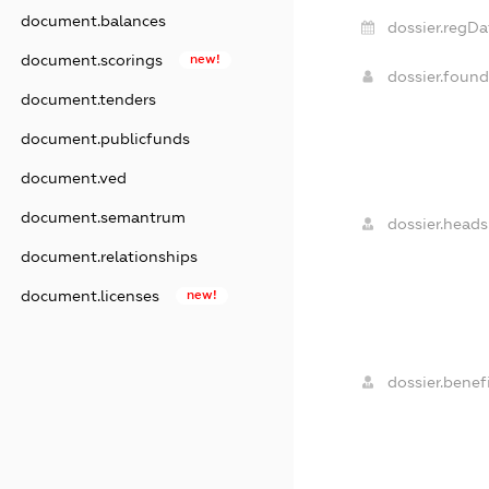
document.balances
dossier.regDa
document.scorings
new!
dossier.foun
document.tenders
document.publicfunds
document.ved
document.semantrum
dossier.heads
document.relationships
document.licenses
new!
dossier.benefi