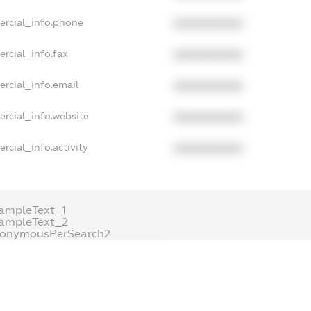
ercial_info.phone
XXXXXXXXXX
rcial_info.fax
XXXXXXXXXX
rcial_info.email
XXXXXXXXXX
ercial_info.website
XXXXXXXXXX
rcial_info.activity
XXXXXXXXXX
ampleText_1
ampleText_2
nonymousPerSearch2
DETAILS
FREEMIUM.REGISTER