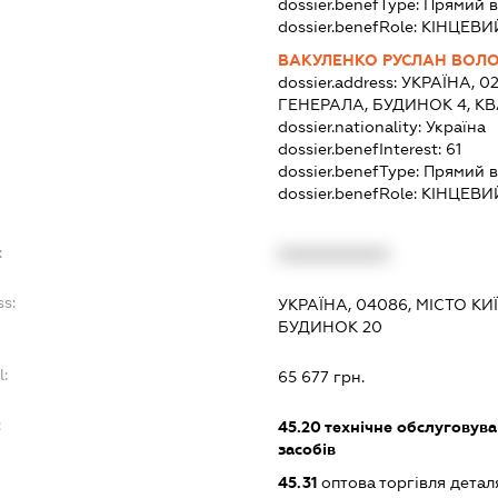
dossier.benefType:
Прямий в
dossier.benefRole:
КІНЦЕВИ
ВАКУЛЕНКО РУСЛАН ВО
dossier.address:
УКРАЇНА, 0
ГЕНЕРАЛА, БУДИНОК 4, КВ
dossier.nationality:
Україна
dossier.benefInterest:
61
dossier.benefType:
Прямий в
dossier.benefRole:
КІНЦЕВИ
:
XXXXXXXXXX
ss:
УКРАЇНА, 04086, МІСТО К
БУДИНОК 20
l:
65 677 грн.
:
45.20
технічне обслуговува
засобів
45.31
оптова торгівля детал