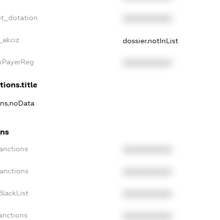
et_dotation
XXXXXXXXXX
_akciz
dossier.notInList
axPayerReg
XXXXXXXXXX
tions.title
ions.noData
ons
Sanctions
XXXXXXXXXX
Sanctions
XXXXXXXXXX
BlackList
XXXXXXXXXX
anctions
XXXXXXXXXX