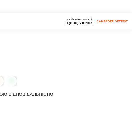
caHeader.contact
CAHEADER.GETTEST
0 (800) 210 102
0
0
ОЮ ВІДПОВІДАЛЬНІСТЮ