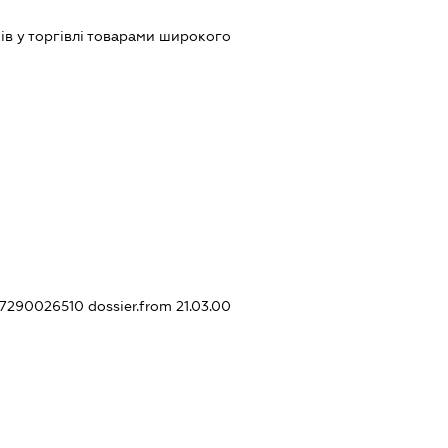
ів у торгівлі товарами широкого
307290026510
dossier.from 21.03.00