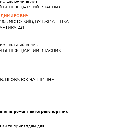
ирішальний вплив
Й БЕНЕФІЦІАРНИЙ ВЛАСНИК
ЛОДИМИРОВИЧ
2193, МІСТО КИЇВ, ВУЛ.ЖМАЧЕНКА
АРТИРА 221
ирішальний вплив
Й БЕНЕФІЦІАРНИЙ ВЛАСНИК
ИЇВ, ПРОВУЛОК ЧАПЛИГІНА,
ння та ремонт автотранспортних
ями та приладдям для