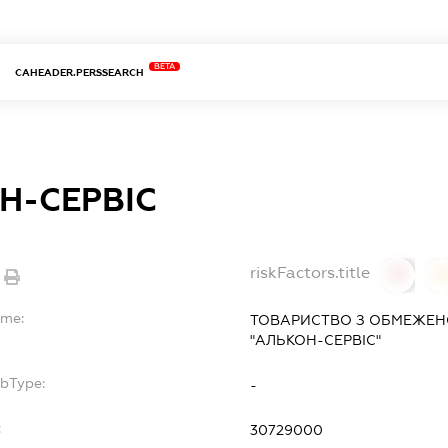
BETA
CAHEADER.PERSSEARCH
Н-СЕРВІС
riskFactors.title
0
ame:
ТОВАРИСТВО З ОБМЕЖЕН
"АЛЬКОН-СЕРВІС"
ubType:
-
:
30729000