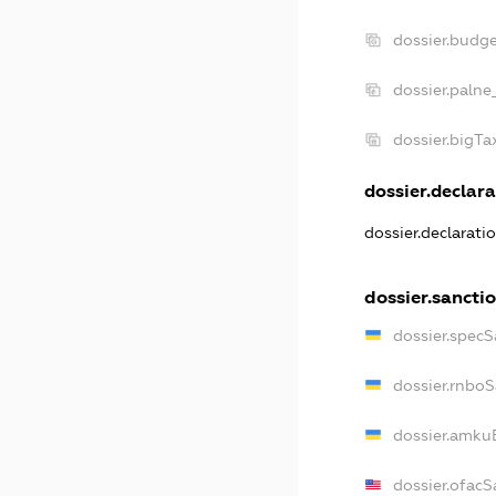
dossier.budg
dossier.palne
dossier.bigT
dossier.declara
dossier.declarat
dossier.sancti
dossier.spec
dossier.rnbo
dossier.amku
dossier.ofacS