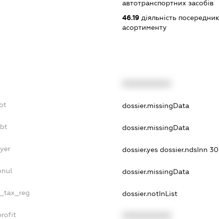
автотранспортних засобів
46.19
діяльність посередник
асортименту
XXXXXXXXXX
bt
dossier.missingData
ebt
dossier.missingData
ayer
dossier.yes
dossier.ndsInn 
nnul
dossier.missingData
e_tax_reg
dossier.notInList
rofit
XXXXXXXXXX