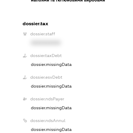
напоями та тютюновими виробами
dossier.tax
dossier.staff
XXXXXXXXXX
dossier.taxDebt
dossier.missingData
dossier.esvDebt
dossier.missingData
dossier.ndsPayer
dossier.missingData
dossier.ndsAnnul
dossier.missingData