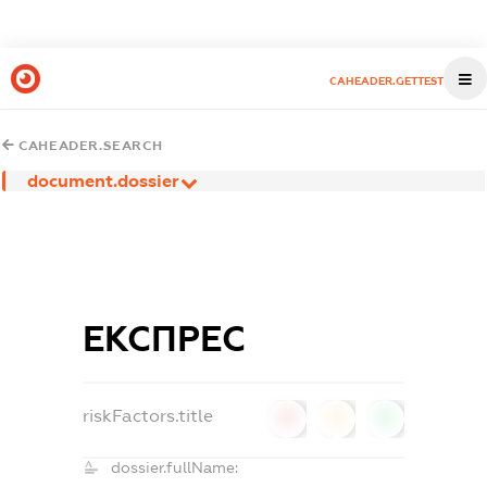
CAHEADER.GETTEST
CAHEADER.SEARCH
document.dossier
ЕКСПРЕС
riskFactors.title
0
0
0
dossier.fullName: