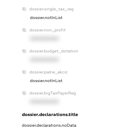
dossier.single_tax_reg
dossier.notInList
dossier.non_profit
XXXXXXXXXX
dossier.budget_dotation
XXXXXXXXXX
dossier.palne_akciz
dossier.notInList
dossier.bigTaxPayerReg
XXXXXXXXXX
dossier.declarations.title
dossier.declarations.noData