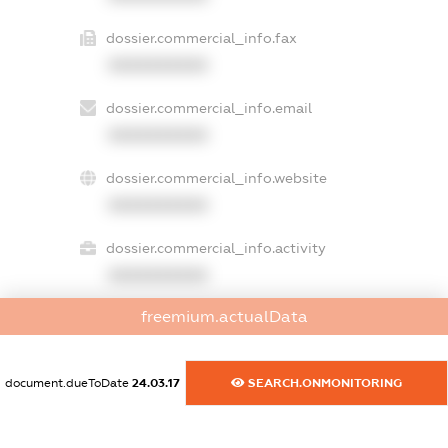
dossier.commercial_info.fax
XXXXXXXXXX
dossier.commercial_info.email
XXXXXXXXXX
dossier.commercial_info.website
XXXXXXXXXX
dossier.commercial_info.activity
XXXXXXXXXX
freemium.actualData
freemium.exampleText_1
freemium.exampleText_2
document.dueToDate
24.03.17
SEARCH.ONMONITORING
freemium.anonymousPerSearch2
FREEMIUM.DETAILS