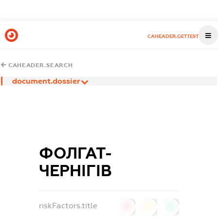
CAHEADER.GETTEST
CAHEADER.SEARCH
document.dossier
ФОЛГАТ-
ЧЕРНІГІВ
riskFactors.title
0
0
0