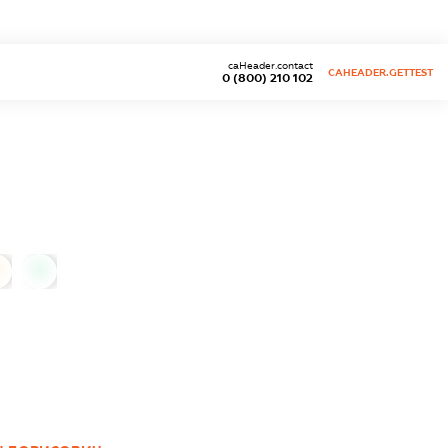
caHeader.contact
CAHEADER.GETTEST
0 (800) 210 102
0
0