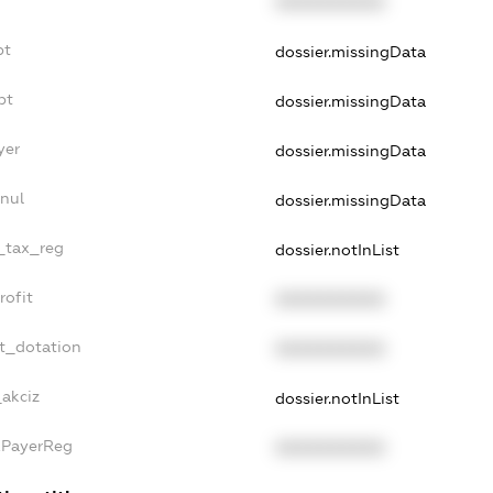
XXXXXXXXXX
bt
dossier.missingData
bt
dossier.missingData
yer
dossier.missingData
nul
dossier.missingData
e_tax_reg
dossier.notInList
rofit
XXXXXXXXXX
t_dotation
XXXXXXXXXX
_akciz
dossier.notInList
xPayerReg
XXXXXXXXXX