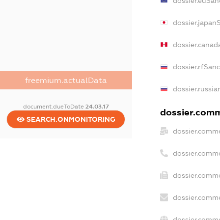
dossier.euSan
dossier.japan
dossier.canad
dossier.rfSan
freemium.actualData
dossier.russia
document.dueToDate
24.03.17
dossier.comme
SEARCH.ONMONITORING
dossier.comme
dossier.comme
dossier.comme
dossier.comme
dossier.comme