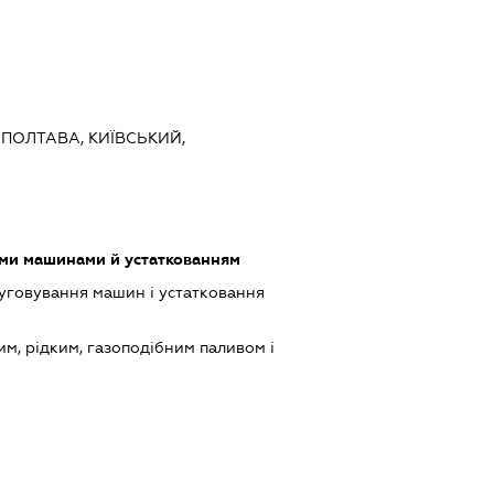
 ПОЛТАВА, КИЇВСЬКИЙ,
ими машинами й устаткованням
луговування машин і устатковання
им, рідким, газоподібним паливом і