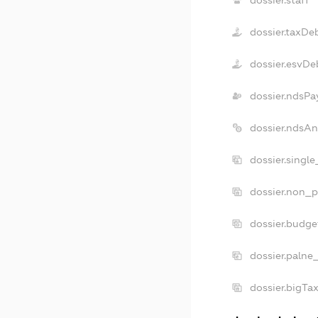
dossier.staff
dossier.taxDe
dossier.esvDe
dossier.ndsPa
dossier.ndsAn
dossier.singl
dossier.non_p
dossier.budge
dossier.palne
dossier.bigTa