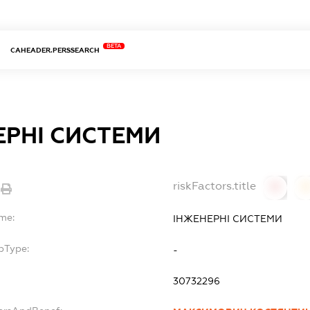
BETA
CAHEADER.PERSSEARCH
ЕРНІ СИСТЕМИ
riskFactors.title
0
ame:
ІНЖЕНЕРНІ СИСТЕМИ
bType:
-
30732296