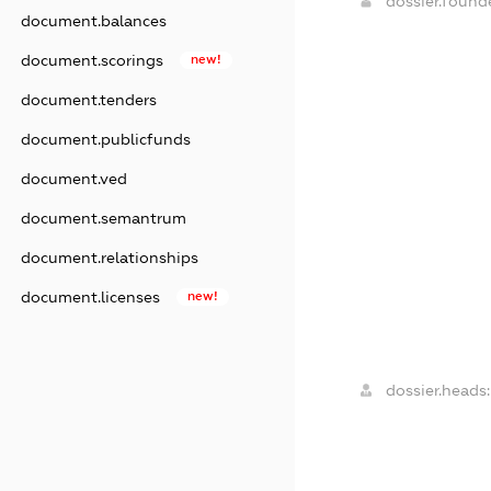
dossier.foun
document.balances
document.scorings
new!
document.tenders
document.publicfunds
document.ved
document.semantrum
document.relationships
document.licenses
new!
dossier.heads: