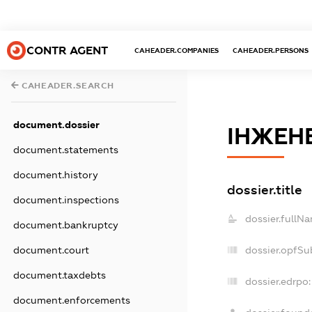
CONTR AGENT
CAHEADER.COMPANIES
CAHEADER.PERSONS
CAHEADER.SEARCH
document.dossier
ІНЖЕН
document.statements
document.history
dossier.title
document.inspections
dossier.fullN
document.bankruptcy
dossier.opfSu
document.court
document.taxdebts
dossier.edrpo:
document.enforcements