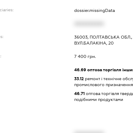
iaries:
dossier.missingData
XXXXXXXXXX
s:
36003, ПОЛТАВСЬКА ОБЛ.,
ВУЛ.БАЛАКІНА, 20
:
7 400 грн.
46.69
оптова торгівля інш
33.12
ремонт і технічне обс
промислового призначення
46.71
оптова торгівля тверд
подібними продуктами