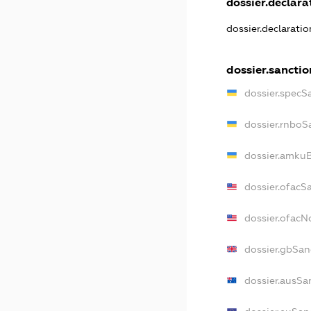
dossier.declarat
dossier.declarati
dossier.sanctio
dossier.specS
dossier.rnboS
dossier.amkuB
dossier.ofacS
dossier.ofac
dossier.gbSan
dossier.ausSa