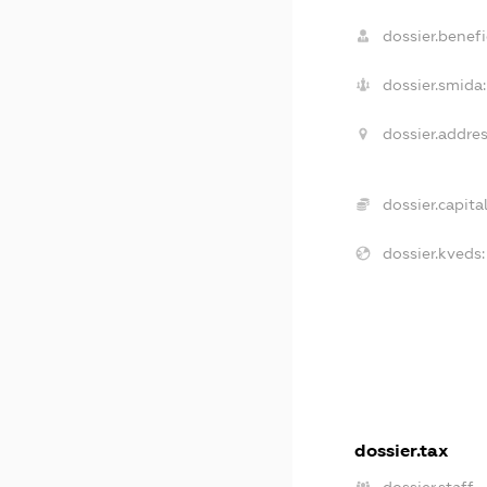
dossier.benefic
dossier.smida:
dossier.addres
dossier.capital
dossier.kveds:
dossier.tax