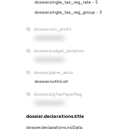
dossier.single_tax_reg_rate - 5
dossier.single_tax_reg_group - 3
dossier.non_profit
XXXXXXXXXX
dossier.budget_dotation
XXXXXXXXXX
dossier.palne_akciz
dossier.notInList
dossier.bigTaxPayerReg
XXXXXXXXXX
dossier.declarations.title
dossier.declarations.noData