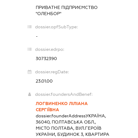
ПРИВАТНЕ ПІДПРИЄМСТВО
"ОЛЕНБОР"
dossier.opfSubType:
-
dossier.edrpo:
30732390
dossier.regDate:
23.01.00
dossier.foundersAndBenef:
ЛОГВИНЕНКО ЛІЛІАНА
СЕРГІЇВНА
dossier.founderAddress
УКРАЇНА,
36040, ПОЛТАВСЬКА ОБЛ.,
МІСТО ПОЛТАВА, ВУЛ.ГЕРОЇВ
УКРАЇНИ, БУДИНОК 3, КВАРТИРА