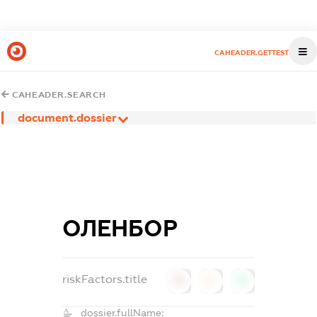
CAHEADER.GETTEST
CAHEADER.SEARCH
document.dossier
ОЛЕНБОР
riskFactors.title
0
0
0
dossier.fullName: