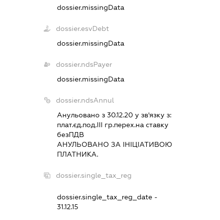
dossier.missingData
dossier.esvDebt
dossier.missingData
dossier.ndsPayer
dossier.missingData
dossier.ndsAnnul
Анульовано з 30.12.20 у зв'язку з:
плат.єд.под.III гр.перех.на ставку
безПДВ
АНУЛЬОВАНО ЗА IНIЦIАТИВОЮ
ПЛАТНИКА.
dossier.single_tax_reg
dossier.single_tax_reg_date -
31.12.15