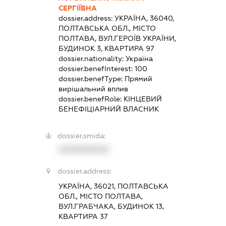
СЕРГІЇВНА
dossier.address:
УКРАЇНА, 36040,
ПОЛТАВСЬКА ОБЛ., МІСТО
ПОЛТАВА, ВУЛ.ГЕРОЇВ УКРАЇНИ,
БУДИНОК 3, КВАРТИРА 97
dossier.nationality:
Україна
dossier.benefInterest:
100
dossier.benefType:
Прямий
вирішальний вплив
dossier.benefRole:
КІНЦЕВИЙ
БЕНЕФІЦІАРНИЙ ВЛАСНИК
dossier.smida:
XXXXXXXXXX
dossier.address:
УКРАЇНА, 36021, ПОЛТАВСЬКА
ОБЛ., МІСТО ПОЛТАВА,
ВУЛ.ГРАБЧАКА, БУДИНОК 13,
КВАРТИРА 37