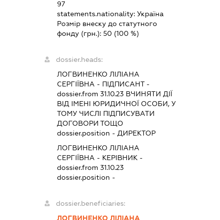
97
statements.nationality:
Україна
Розмір внеску до статутного
фонду (грн.):
50
(100 %)
dossier.heads:
ЛОГВИНЕНКО ЛІЛІАНА
СЕРГІЇВНА
-
ПІДПИСАНТ
-
dossier.from 31.10.23
ВЧИНЯТИ ДІЇ
ВІД ІМЕНІ ЮРИДИЧНОЇ ОСОБИ, У
ТОМУ ЧИСЛІ ПІДПИСУВАТИ
ДОГОВОРИ ТОЩО
dossier.position - ДИРЕКТОР
ЛОГВИНЕНКО ЛІЛІАНА
СЕРГІЇВНА
-
КЕРІВНИК
-
dossier.from 31.10.23
dossier.position -
dossier.beneficiaries:
ЛОГВИНЕНКО ЛІЛІАНА