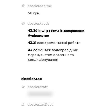
dossier.capital:
50 грн.
dossier.kveds:
43.39
інші роботи із завершення
будівництва
43.21
електромонтажні роботи
43.22
монтаж водопровідних
мереж, систем опалення та
кондиціонування
dossier.tax
dossier.staff
XXXXXXXXXX
dossier.taxDebt