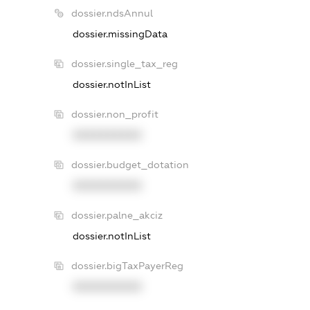
dossier.ndsAnnul
dossier.missingData
dossier.single_tax_reg
dossier.notInList
dossier.non_profit
XXXXXXXXXX
dossier.budget_dotation
XXXXXXXXXX
dossier.palne_akciz
dossier.notInList
dossier.bigTaxPayerReg
XXXXXXXXXX