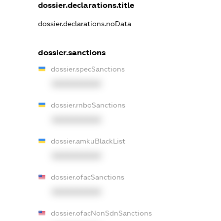
dossier.declarations.title
dossier.declarations.noData
dossier.sanctions
dossier.specSanctions
XXXXXXXXXX
dossier.rnboSanctions
XXXXXXXXXX
dossier.amkuBlackList
XXXXXXXXXX
dossier.ofacSanctions
XXXXXXXXXX
dossier.ofacNonSdnSanctions