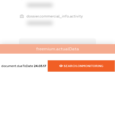
XXXXXXXXXX
dossier.commercial_info.activity
XXXXXXXXXX
freemium.exampleText_1
freemium.actualData
freemium.exampleText_2
freemium.anonymousPerSearch2
FREEMIUM.DETAILS
document.dueToDate
24.03.17
SEARCH.ONMONITORING
FREEMIUM.REGISTER