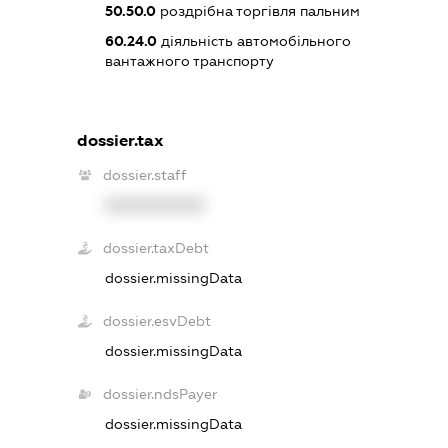
50.50.0
роздрібна торгівля пальним
60.24.0
діяльність автомобільного
вантажного транспорту
dossier.tax
dossier.staff
XXXXXXXXXX
dossier.taxDebt
dossier.missingData
dossier.esvDebt
dossier.missingData
dossier.ndsPayer
dossier.missingData