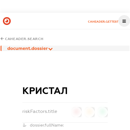
CAHEADER.GETTEST
CAHEADER.SEARCH
document.dossier
КРИСТАЛ
riskFactors.title
0
0
0
dossier.fullName: