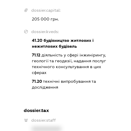
dossier.capital:
205 000 грн.
dossier.kveds:
41.20
будівництво житлових і
нежитлових будівель
71.12
діяльність у сфері інжинірингу,
геології та геодезії, надання послуг
технічного консультування в цих
сферах
71.20
технічні випробування та
дослідження
dossier.tax
dossier.staff
XXXXXXXXXX