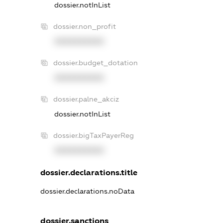
dossier.notInList
dossier.non_profit
XXXXXXXXXX
dossier.budget_dotation
XXXXXXXXXX
dossier.palne_akciz
dossier.notInList
dossier.bigTaxPayerReg
XXXXXXXXXX
dossier.declarations.title
dossier.declarations.noData
dossier.sanctions