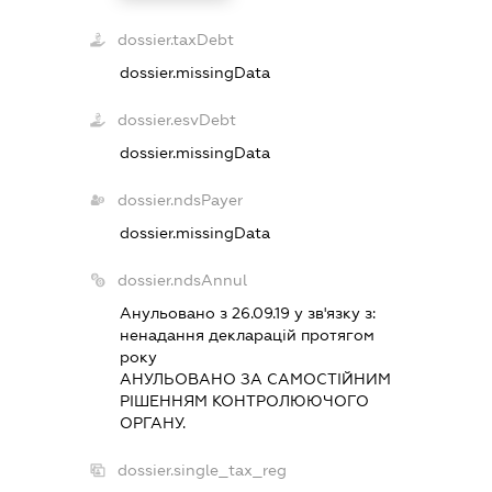
dossier.taxDebt
dossier.missingData
dossier.esvDebt
dossier.missingData
dossier.ndsPayer
dossier.missingData
dossier.ndsAnnul
Анульовано з 26.09.19 у зв'язку з:
ненадання декларацiй протягом
року
АНУЛЬОВАНО ЗА САМОСТIЙНИМ
РIШЕННЯМ КОНТРОЛЮЮЧОГО
ОРГАНУ.
dossier.single_tax_reg