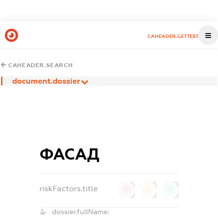
CAHEADER.GETTEST
CAHEADER.SEARCH
document.dossier
ФАСАД
riskFactors.title
0
0
0
dossier.fullName: