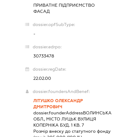
ПРИВАТНЕ ПІДПРИЄМСТВО
ФАСАД
dossier.opfSubType:
-
dossier.edrpo:
30733478
dossier.regDate:
22.02.00
dossier.foundersAndBenef:
ЛІТУШКО ОЛЕКСАНДР
ДМИТРОВИЧ
dossier.founderAddress
ВОЛИНСЬКА
ОБЛ., МІСТО ЛУЦЬК ВУЛИЦЯ
КОПЕРНІКА БУД. 1 КВ. 7
Розмір внеску до статутного фонду