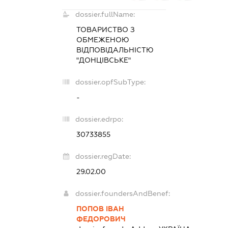
dossier.fullName:
ТОВАРИСТВО З
ОБМЕЖЕНОЮ
ВІДПОВІДАЛЬНІСТЮ
"ДОНЦІВСЬКЕ"
dossier.opfSubType:
-
dossier.edrpo:
30733855
dossier.regDate:
29.02.00
dossier.foundersAndBenef:
ПОПОВ ІВАН
ФЕДОРОВИЧ