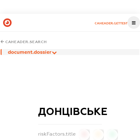
CAHEADER.GETTEST
CAHEADER.SEARCH
document.dossier
ДОНЦІВСЬКЕ
riskFactors.title
0
0
0