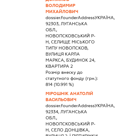
ВОЛОДИМИР
МИХАЙЛОВИЧ
dossier.founderAddress
УКРАЇНА,
92303, ЛУГАНСЬКА
ОБЛ.,
НОВОПСКОВСЬКИЙ Р-
Н, СЕЛИЩЕ МІСЬКОГО
ТИПУ НОВОПСКОВ,
ВУЛИЦЯ КАРЛА
МАРКСА, БУДИНОК 24,
КВАРТИРА 2
Розмір внеску до
статутного фонду (грн.):
814
(10.991 %)
МІРОШНІК АНАТОЛІЙ
ВАСИЛЬОВИЧ
dossier.founderAddress
УКРАЇНА,
92334, ЛУГАНСЬКА
ОБЛ.,
НОВОПСКОВСЬКИЙ Р-
Н, СЕЛО ДОНЦІВКА,
ВУЛИЦЯ 2-Ї П'ЯТИРІЧКИ,