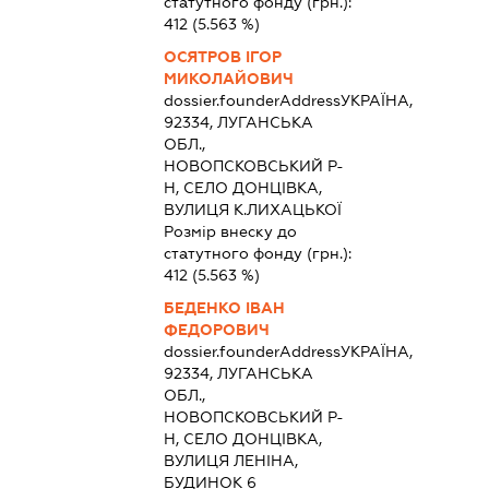
статутного фонду (грн.):
412
(5.563 %)
ОСЯТРОВ ІГОР
МИКОЛАЙОВИЧ
dossier.founderAddress
УКРАЇНА,
92334, ЛУГАНСЬКА
ОБЛ.,
НОВОПСКОВСЬКИЙ Р-
Н, СЕЛО ДОНЦІВКА,
ВУЛИЦЯ К.ЛИХАЦЬКОЇ
Розмір внеску до
статутного фонду (грн.):
412
(5.563 %)
БЕДЕНКО ІВАН
ФЕДОРОВИЧ
dossier.founderAddress
УКРАЇНА,
92334, ЛУГАНСЬКА
ОБЛ.,
НОВОПСКОВСЬКИЙ Р-
Н, СЕЛО ДОНЦІВКА,
ВУЛИЦЯ ЛЕНІНА,
БУДИНОК 6