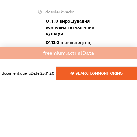
dossier.kveds:
01.11.0
вирощування
зернових та технічних
культур
01.12.0
овочівництво,
декоративне
freemium.actualData
садівництво та
вирощування продукції
розсадників
document.dueToDate
25.11.20
SEARCH.ONMONITORING
01.21.0
розведення
великої рогатої худоби
dossier.tax
dossier.staff
XXXXXXXXXX