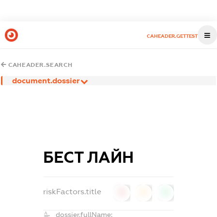
CAHEADER.GETTEST
CAHEADER.SEARCH
document.dossier
БЕСТ ЛАЙН
riskFactors.title
0
0
0
dossier.fullName: