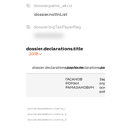
dossier.palne_akciz
dossier.notInList
dossier.bigTaxPayerReg
XXXXXXXXXX
dossier.declarations.title
2018
dossier.declarations.pepName
dossier.declarations.personName
dossier.declaratio
ГАСАНОВ
Заробітна плата
РОМАН
отримана за
РАМАЗАНОВИЧ
основним місцем
роботи
dossier.declarations.license_1
dossier.declarations.license_2
dossier.declarations.license_3