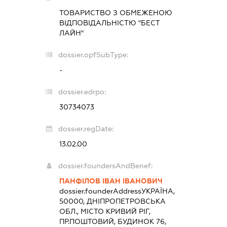
ТОВАРИСТВО З ОБМЕЖЕНОЮ
ВІДПОВІДАЛЬНІСТЮ "БЕСТ
ЛАЙН"
dossier.opfSubType:
-
dossier.edrpo:
30734073
dossier.regDate:
13.02.00
dossier.foundersAndBenef:
ПАНФІЛОВ ІВАН ІВАНОВИЧ
dossier.founderAddress
УКРАЇНА,
50000, ДНІПРОПЕТРОВСЬКА
ОБЛ., МІСТО КРИВИЙ РІГ,
ПР.ПОШТОВИЙ, БУДИНОК 76,