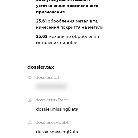
устатковання промислового
призначення
25.61
оброблення металів та
нанесення покриття на метали
25.62
механічне оброблення
металевих виробів
dossier.tax
dossier.staff
XXXXXXXXXX
dossier.taxDebt
dossier.missingData
dossier.esvDebt
dossier.missingData