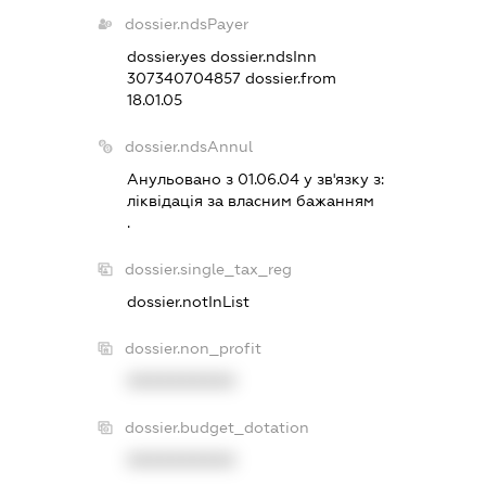
dossier.ndsPayer
dossier.yes
dossier.ndsInn
307340704857
dossier.from
18.01.05
dossier.ndsAnnul
Анульовано з 01.06.04 у зв'язку з:
лiквiдацiя за власним бажанням
.
dossier.single_tax_reg
dossier.notInList
dossier.non_profit
XXXXXXXXXX
dossier.budget_dotation
XXXXXXXXXX