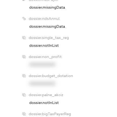
dossier.missingData
dossier.ndsAnnul
dossier.missingData
dossier.single_tax_reg
dossier.notInList
dossier.non_profit
XXXXXXXXXX
dossier.budget_dotation
XXXXXXXXXX
dossier.palne_akciz
dossier.notInList
dossier.bigTaxPayerReg