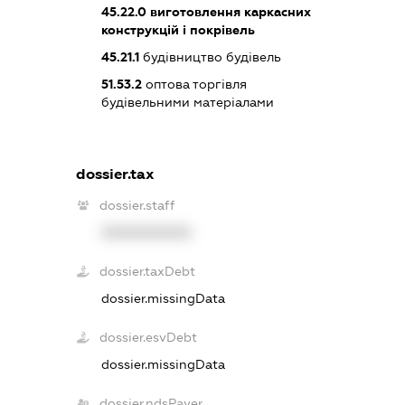
45.22.0
виготовлення каркасних
конструкцій і покрівель
45.21.1
будівництво будівель
51.53.2
оптова торгівля
будівельними матеріалами
dossier.tax
dossier.staff
XXXXXXXXXX
dossier.taxDebt
dossier.missingData
dossier.esvDebt
dossier.missingData
dossier.ndsPayer