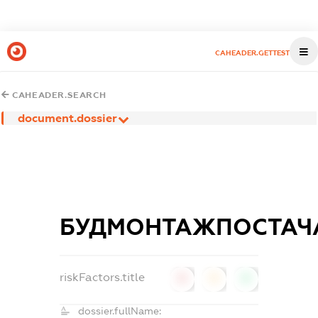
CAHEADER.GETTEST
CAHEADER.SEARCH
document.dossier
БУДМОНТАЖПОСТАЧ
riskFactors.title
0
0
0
dossier.fullName: