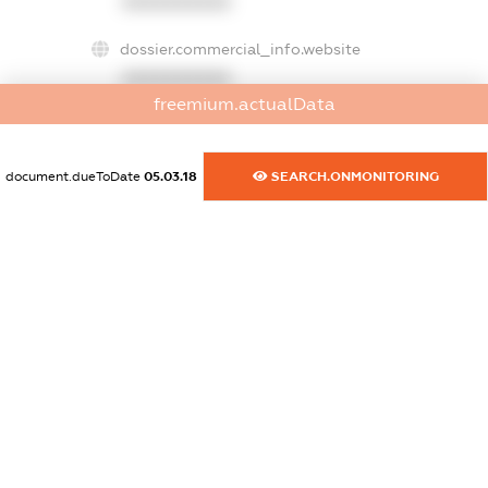
XXXXXXXXXX
dossier.commercial_info.website
XXXXXXXXXX
freemium.actualData
dossier.commercial_info.activity
XXXXXXXXXX
document.dueToDate
05.03.18
SEARCH.ONMONITORING
freemium.exampleText_1
freemium.exampleText_2
freemium.anonymousPerSearch2
FREEMIUM.DETAILS
FREEMIUM.REGISTER