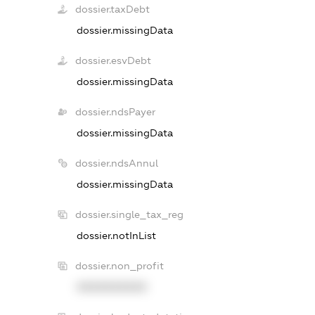
dossier.taxDebt
dossier.missingData
dossier.esvDebt
dossier.missingData
dossier.ndsPayer
dossier.missingData
dossier.ndsAnnul
dossier.missingData
dossier.single_tax_reg
dossier.notInList
dossier.non_profit
XXXXXXXXXX