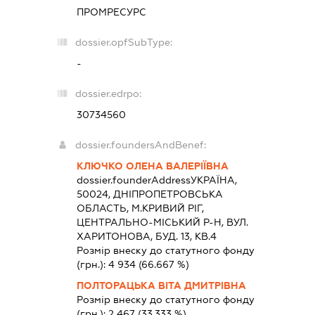
ПРОМРЕСУРС
dossier.opfSubType:
-
dossier.edrpo:
30734560
dossier.foundersAndBenef:
КЛЮЧКО ОЛЕНА ВАЛЕРІЇВНА
dossier.founderAddress
УКРАЇНА,
50024, ДНIПРОПЕТРОВСЬКА
ОБЛАСТЬ, М.КРИВИЙ РІГ,
ЦЕНТРАЛЬНО-МІСЬКИЙ Р-Н, ВУЛ.
ХАРИТОНОВА, БУД. 13, КВ.4
Розмір внеску до статутного фонду
(грн.):
4 934
(66.667 %)
ПОЛТОРАЦЬКА ВІТА ДМИТРІВНА
Розмір внеску до статутного фонду
(грн.):
2 467
(33.333 %)