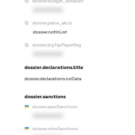
dossier.budget_dotation
XXXXXXXXXX
dossier.palne_akciz
dossier.notInList
dossier.bigTaxPayerReg
XXXXXXXXXX
dossier.declarations.title
dossier.declarations.noData
dossier.sanctions
dossier.specSanctions
XXXXXXXXXX
dossier.rnboSanctions