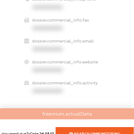
XXXXXXXXXX
dossier.commercial_info.fax
XXXXXXXXXX
dossier.commercial_info.email
XXXXXXXXXX
dossier.commercial_info.website
XXXXXXXXXX
dossier.commercial_info.activity
XXXXXXXXXX
freemium.actualData
freemium.exampleText_1
freemium.exampleText_2
freemium.anonymousPerSearch2
document.dueToDate
24.03.17
SEARCH.ONMONITORING