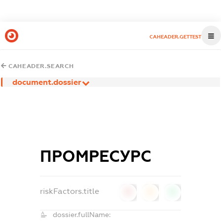
CAHEADER.GETTEST
CAHEADER.SEARCH
document.dossier
ПРОМРЕСУРС
riskFactors.title
0
0
0
dossier.fullName: