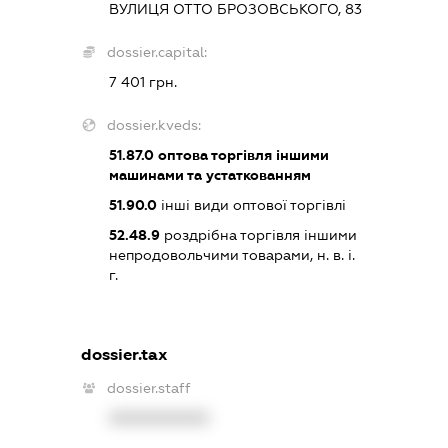
ВУЛИЦЯ ОТТО БРОЗОВСЬКОГО, 83
dossier.capital:
7 401 грн.
dossier.kveds:
51.87.0
оптова торгівля іншими
машинами та устаткованням
51.90.0
інші види оптової торгівлі
52.48.9
роздрібна торгівля іншими
непродовольчими товарами, н. в. і.
г.
dossier.tax
dossier.staff
XXXXXXXXXX