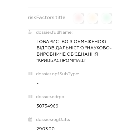
riskFactors.title
0
0
0
dossier.fullName:
ТОВАРИСТВО З ОБМЕЖЕНОЮ
ВІДПОВІДАЛЬНІСТЮ "НАУКОВО-
ВИРОБНИЧЕ ОБ'ЄДНАННЯ
"КРИВБАСПРОММАШ"
dossier.opfSubType:
-
dossier.edrpo:
30734969
dossier.regDate:
29.03.00