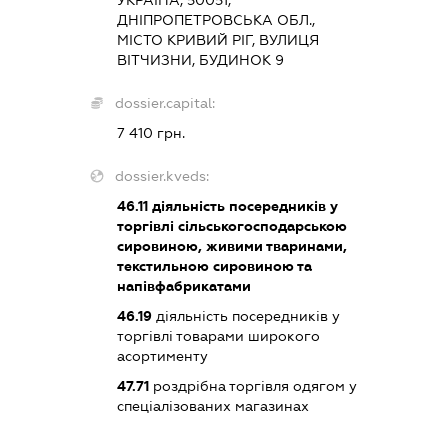
УКРАЇНА, 50051,
ДНІПРОПЕТРОВСЬКА ОБЛ.,
МІСТО КРИВИЙ РІГ, ВУЛИЦЯ
ВІТЧИЗНИ, БУДИНОК 9
dossier.capital:
7 410 грн.
dossier.kveds:
46.11
діяльність посередників у
торгівлі сільськогосподарською
сировиною, живими тваринами,
текстильною сировиною та
напівфабрикатами
46.19
діяльність посередників у
торгівлі товарами широкого
асортименту
47.71
роздрібна торгівля одягом у
спеціалізованих магазинах