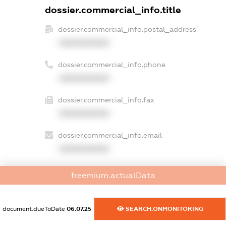
dossier.commercial_info.title
dossier.commercial_info.postal_address
XXXXXXXXXX
dossier.commercial_info.phone
XXXXXXXXXX
dossier.commercial_info.fax
XXXXXXXXXX
dossier.commercial_info.email
XXXXXXXXXX
dossier.commercial_info.website
freemium.actualData
XXXXXXXXXX
dossier.commercial_info.activity
document.dueToDate
06.07.25
SEARCH.ONMONITORING
XXXXXXXXXX