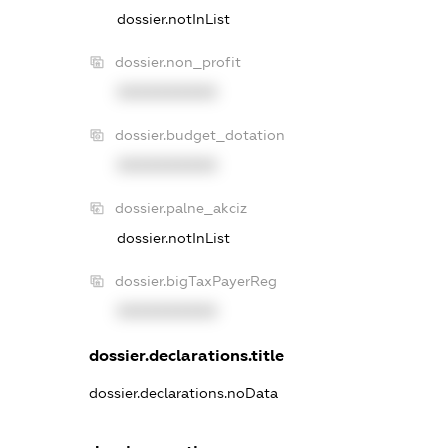
dossier.notInList
dossier.non_profit
XXXXXXXXXX
dossier.budget_dotation
XXXXXXXXXX
dossier.palne_akciz
dossier.notInList
dossier.bigTaxPayerReg
XXXXXXXXXX
dossier.declarations.title
dossier.declarations.noData