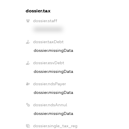
dossier.tax
dossier.staff
XXXXXXXXXX
dossier.taxDebt
dossier.missingData
dossier.esvDebt
dossier.missingData
dossier.ndsPayer
dossier.missingData
dossier.ndsAnnul
dossier.missingData
dossier.single_tax_reg