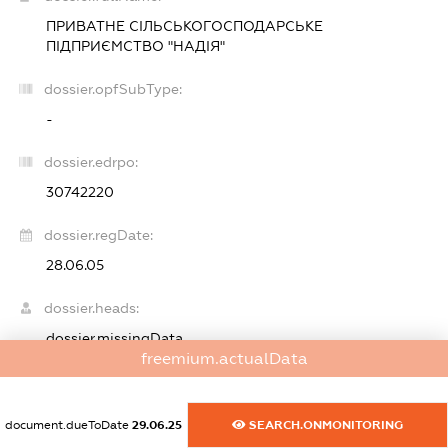
ПРИВАТНЕ СІЛЬСЬКОГОСПОДАРСЬКЕ
ПІДПРИЄМСТВО "НАДІЯ"
dossier.opfSubType:
-
dossier.edrpo:
30742220
dossier.regDate:
28.06.05
dossier.heads:
dossier.missingData
freemium.actualData
dossier.beneficiaries:
dossier.missingData
document.dueToDate
29.06.25
SEARCH.ONMONITORING