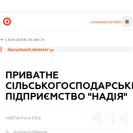
CAHEADER.GETTEST
CAHEADER.SEARCH
document.dossier
ПРИВАТНЕ
СІЛЬСЬКОГОСПОДАРСЬК
ПІДПРИЄМСТВО "НАДІЯ"
riskFactors.title
0
0
0
dossier.fullName: