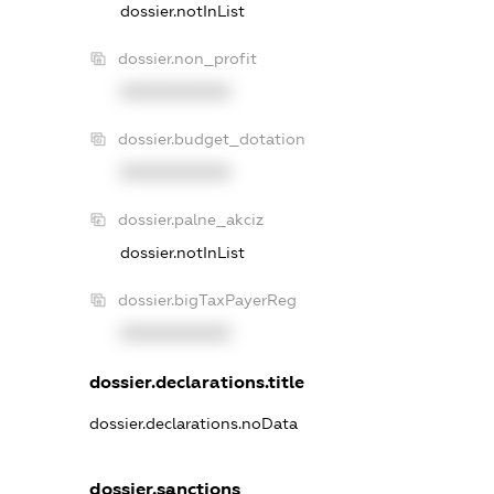
dossier.notInList
dossier.non_profit
XXXXXXXXXX
dossier.budget_dotation
XXXXXXXXXX
dossier.palne_akciz
dossier.notInList
dossier.bigTaxPayerReg
XXXXXXXXXX
dossier.declarations.title
dossier.declarations.noData
dossier.sanctions