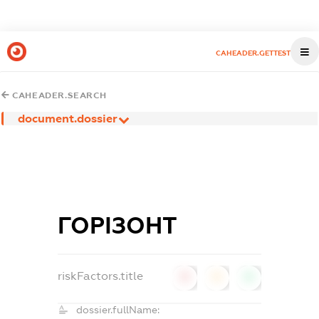
CAHEADER.GETTEST
CAHEADER.SEARCH
document.dossier
ГОРІЗОНТ
riskFactors.title
0
0
0
dossier.fullName: