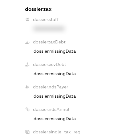
dossier.tax
dossier.staff
XXXXXXXXXX
dossier.taxDebt
dossier.missingData
dossier.esvDebt
dossier.missingData
dossier.ndsPayer
dossier.missingData
dossier.ndsAnnul
dossier.missingData
dossier.single_tax_reg