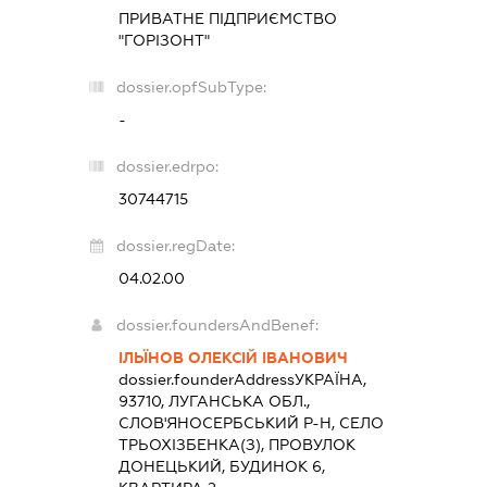
ПРИВАТНЕ ПІДПРИЄМСТВО
"ГОРІЗОНТ"
dossier.opfSubType:
-
dossier.edrpo:
30744715
dossier.regDate:
04.02.00
dossier.foundersAndBenef:
ІЛЬЇНОВ ОЛЕКСІЙ ІВАНОВИЧ
dossier.founderAddress
УКРАЇНА,
93710, ЛУГАНСЬКА ОБЛ.,
СЛОВ'ЯНОСЕРБСЬКИЙ Р-Н, СЕЛО
ТРЬОХІЗБЕНКА(З), ПРОВУЛОК
ДОНЕЦЬКИЙ, БУДИНОК 6,