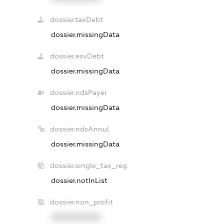
dossier.taxDebt
dossier.missingData
dossier.esvDebt
dossier.missingData
dossier.ndsPayer
dossier.missingData
dossier.ndsAnnul
dossier.missingData
dossier.single_tax_reg
dossier.notInList
dossier.non_profit
XXXXXXXXXX