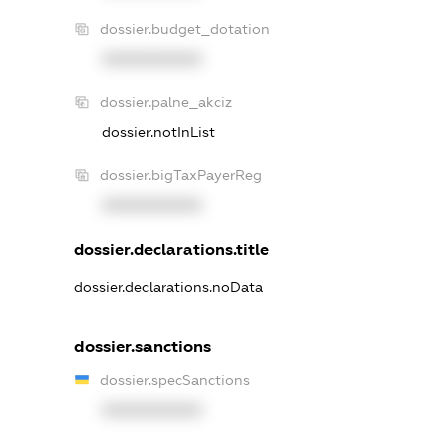
dossier.budget_dotation
XXXXXXXXXX
dossier.palne_akciz
dossier.notInList
dossier.bigTaxPayerReg
XXXXXXXXXX
dossier.declarations.title
dossier.declarations.noData
dossier.sanctions
dossier.specSanctions
XXXXXXXXXX