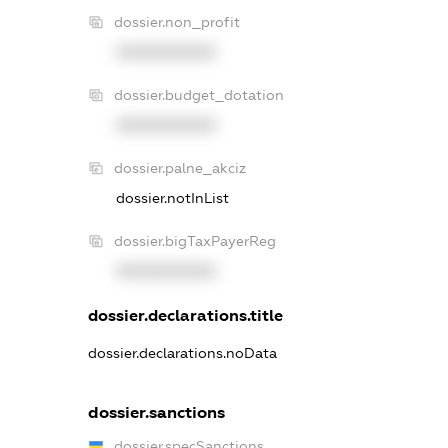
dossier.non_profit
XXXXXXXXXX
dossier.budget_dotation
XXXXXXXXXX
dossier.palne_akciz
dossier.notInList
dossier.bigTaxPayerReg
XXXXXXXXXX
dossier.declarations.title
dossier.declarations.noData
dossier.sanctions
dossier.specSanctions