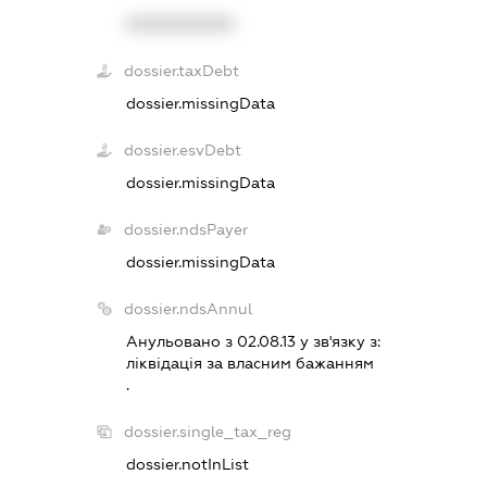
XXXXXXXXXX
dossier.taxDebt
dossier.missingData
dossier.esvDebt
dossier.missingData
dossier.ndsPayer
dossier.missingData
dossier.ndsAnnul
Анульовано з 02.08.13 у зв'язку з:
лiквiдацiя за власним бажанням
.
dossier.single_tax_reg
dossier.notInList