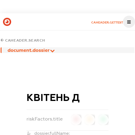
CAHEADER.GETTEST
CAHEADER.SEARCH
document.dossier
КВІТЕНЬ Д
riskFactors.title
0
0
0
dossier.fullName: