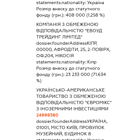
statements.nationality:
Україна
Розмір внеску до статутного
фонду (грн.):
408 000
(1.258 %)
КОМПАНІЯ З ОБМЕЖЕНОЮ
ВІДПОВІДАЛЬНІСТЮ "ЕВОУД
ТРЕЙДИНГ ЛІМІТЕД"
dossier.founderAddress
КІПР,
00000, АФРОДІТИ, 25, 2-ПОВІРХ,
ОФ.204, НІКОСІЯ
statements.nationality:
Кіпр
Розмір внеску до статутного
фонду (грн.):
23 233 000
(71.634
%)
УКРАЇНСЬКО-АМЕРИКАНСЬКЕ
ТОВАРИСТВО З ОБМЕЖЕНОЮ
ВІДПОВІДАЛЬНІСТЮ "ЄВРОМІКС"
З ІНОЗЕМНИМИ ІНВЕСТИЦІЯМИ
24998380
dossier.founderAddress
УКРАЇНА,
01001, МІСТО КИЇВ, ПРОВУЛОК
МУЗЕЙНИЙ, БУДИНОК 8