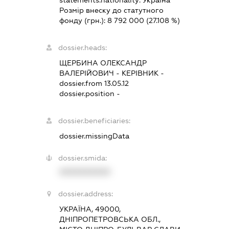
statements.nationality:
Україна
Розмір внеску до статутного
фонду (грн.):
8 792 000
(27.108 %)
dossier.heads:
ЩЕРБИНА ОЛЕКСАНДР
ВАЛЕРІЙОВИЧ
-
КЕРІВНИК
-
dossier.from 13.05.12
dossier.position -
dossier.beneficiaries:
dossier.missingData
dossier.smida:
XXXXXXXXXX
dossier.address:
УКРАЇНА, 49000,
ДНІПРОПЕТРОВСЬКА ОБЛ.,