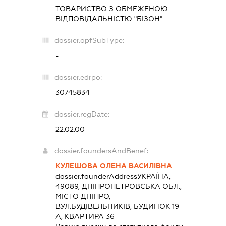
ТОВАРИСТВО З ОБМЕЖЕНОЮ
ВІДПОВІДАЛЬНІСТЮ "БІЗОН"
dossier.opfSubType:
-
dossier.edrpo:
30745834
dossier.regDate:
22.02.00
dossier.foundersAndBenef:
КУЛЕШОВА ОЛЕНА ВАСИЛІВНА
dossier.founderAddress
УКРАЇНА,
49089, ДНІПРОПЕТРОВСЬКА ОБЛ.,
МІСТО ДНІПРО,
ВУЛ.БУДІВЕЛЬНИКІВ, БУДИНОК 19-
А, КВАРТИРА 36