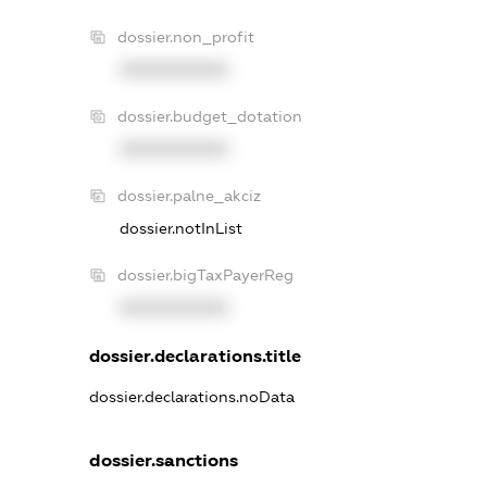
dossier.non_profit
XXXXXXXXXX
dossier.budget_dotation
XXXXXXXXXX
dossier.palne_akciz
dossier.notInList
dossier.bigTaxPayerReg
XXXXXXXXXX
dossier.declarations.title
dossier.declarations.noData
dossier.sanctions