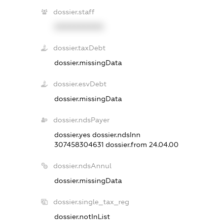
dossier.staff
XXXXXXXXXX
dossier.taxDebt
dossier.missingData
dossier.esvDebt
dossier.missingData
dossier.ndsPayer
dossier.yes
dossier.ndsInn
307458304631
dossier.from 24.04.00
dossier.ndsAnnul
dossier.missingData
dossier.single_tax_reg
dossier.notInList