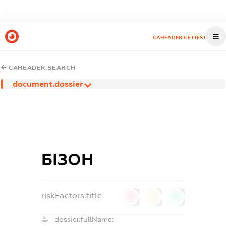
CAHEADER.GETTEST
CAHEADER.SEARCH
document.dossier
БІЗОН
riskFactors.title
0
0
0
dossier.fullName: