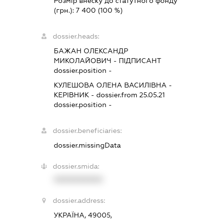
Розмір внеску до статутного фонду
(грн.):
7 400
(100 %)
dossier.heads:
БАЖАН ОЛЕКСАНДР
МИКОЛАЙОВИЧ
-
ПІДПИСАНТ
dossier.position -
КУЛЕШОВА ОЛЕНА ВАСИЛІВНА
-
КЕРІВНИК
- dossier.from 25.05.21
dossier.position -
dossier.beneficiaries:
dossier.missingData
dossier.smida:
XXXXXXXXXX
dossier.address:
УКРАЇНА, 49005,