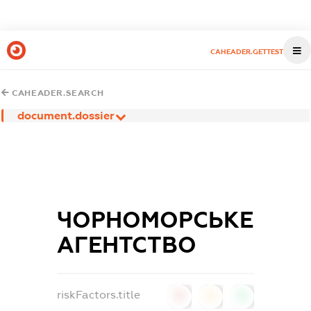
CAHEADER.GETTEST
CAHEADER.SEARCH
document.dossier
ЧОРНОМОРСЬКЕ
АГЕНТСТВО
riskFactors.title
0
0
0