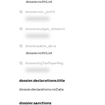
dossier.notInList
dossier.non_profit
XXXXXXXXXX
dossier.budget_dotation
XXXXXXXXXX
dossier.palne_akciz
dossier.notInList
dossier.bigTaxPayerReg
XXXXXXXXXX
dossier.declarations.title
dossier.declarations.noData
dossier.sanctions