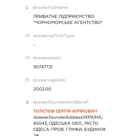
dossier.fullName:
ПРИВАТНЕ ПІДПРИЄМСТВО
"ЧОРНОМОРСЬКЕ АГЕНТСТВО"
dossier.opfSubType:
-
dossier.edrpo:
30747721
dossier.regDate:
20.02.00
dossier.foundersAndBenef:
ТОЛСТОВ СЕРГІЙ ЮРІЙОВИЧ
dossier.founderAddress
УКРАЇНА,
65043, ОДЕСЬКА ОБЛ., МІСТО
ОДЕСА, ПРОВ. ГЛІНКИ, БУДИНОК
24