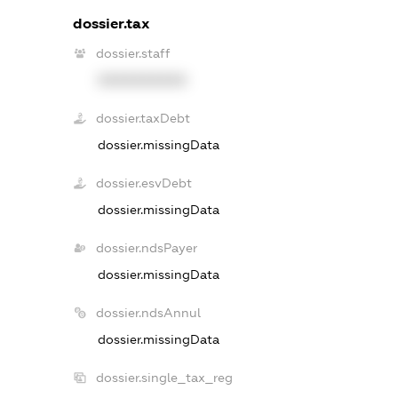
dossier.tax
dossier.staff
XXXXXXXXXX
dossier.taxDebt
dossier.missingData
dossier.esvDebt
dossier.missingData
dossier.ndsPayer
dossier.missingData
dossier.ndsAnnul
dossier.missingData
dossier.single_tax_reg