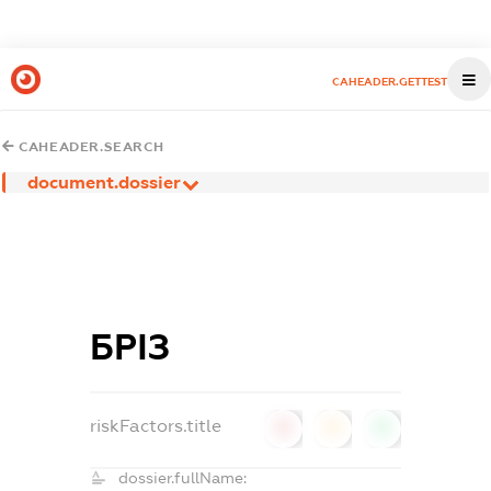
CAHEADER.GETTEST
CAHEADER.SEARCH
document.dossier
БРІЗ
riskFactors.title
0
0
0
dossier.fullName: