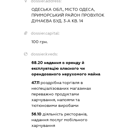
dossier.address:
ОДЕСЬКА ОБЛ., МІСТО ОДЕСА,
ПРИМОРСЬКИЙ РАЙОН ПРОВУЛОК
ДУНАЄВА БУД. 3-А КВ. 14
dossier.capital:
100 грн.
dossier.kveds:
68.20
надання в оренду й
експлуатацію власного чи
орендованого нерухомого майна
47.11
роздрібна торгівля в
неспеціалізованих магазинах
переважно продуктами
харчування, напоями та
тютюновими виробами
56.10
діяльність ресторанів,
надання послуг мобільного
харчування