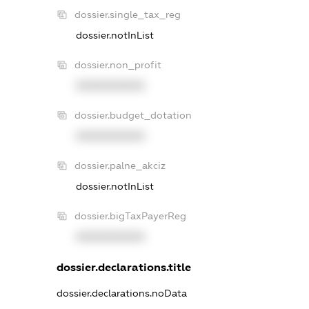
dossier.single_tax_reg
dossier.notInList
dossier.non_profit
XXXXXXXXXX
dossier.budget_dotation
XXXXXXXXXX
dossier.palne_akciz
dossier.notInList
dossier.bigTaxPayerReg
XXXXXXXXXX
dossier.declarations.title
dossier.declarations.noData