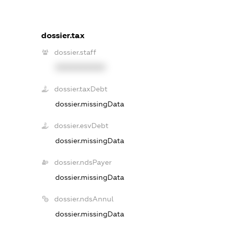
dossier.tax
dossier.staff
XXXXXXXXXX
dossier.taxDebt
dossier.missingData
dossier.esvDebt
dossier.missingData
dossier.ndsPayer
dossier.missingData
dossier.ndsAnnul
dossier.missingData