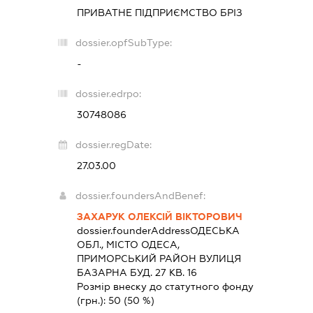
ПРИВАТНЕ ПІДПРИЄМСТВО
БРІЗ
dossier.opfSubType:
-
dossier.edrpo:
30748086
dossier.regDate:
27.03.00
dossier.foundersAndBenef:
ЗАХАРУК ОЛЕКСІЙ ВІКТОРОВИЧ
dossier.founderAddress
ОДЕСЬКА
ОБЛ., МІСТО ОДЕСА,
ПРИМОРСЬКИЙ РАЙОН ВУЛИЦЯ
БАЗАРНА БУД. 27 КВ. 16
Розмір внеску до статутного фонду
(грн.):
50
(50 %)