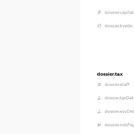
dossier.capital
dossier.kveds:
dossier.tax
dossier.staff
dossier.taxDe
dossier.esvDe
dossier.ndsPa