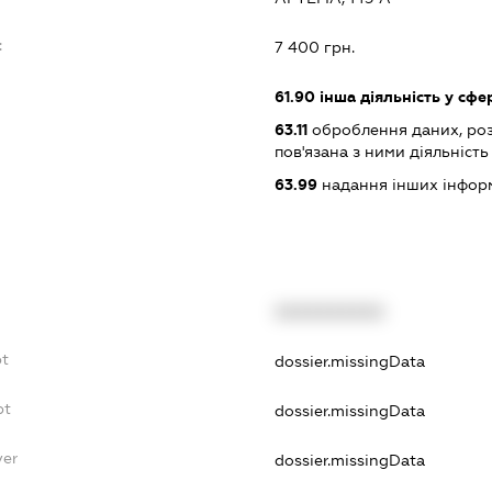
:
7 400 грн.
61.90
інша діяльність у сфе
63.11
оброблення даних, роз
пов'язана з ними діяльність
63.99
надання інших інформац
XXXXXXXXXX
bt
dossier.missingData
bt
dossier.missingData
yer
dossier.missingData