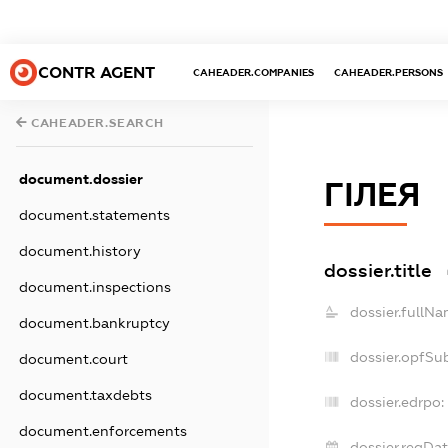
CONTR AGENT
CAHEADER.COMPANIES
CAHEADER.PERSONS
CAHEADER.SEARCH
document.dossier
ГІЛЕЯ
document.statements
document.history
dossier.title
document.inspections
dossier.fullNa
document.bankruptcy
dossier.opfSu
document.court
document.taxdebts
dossier.edrpo:
document.enforcements
dossier.regDat