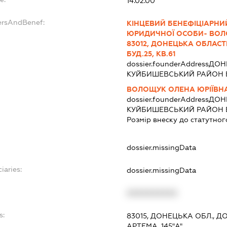
14.02.00
ersAndBenef:
КІНЦЕВИЙ БЕНЕФІЦІАРНИ
ЮРИДИЧНОЇ ОСОБИ- ВОЛО
83012, ДОНЕЦЬКА ОБЛАСТ
БУД.25, КВ.61
dossier.founderAddress
ДОНЕ
КУЙБИШЕВСЬКИЙ РАЙОН ВУ
ВОЛОЩУК ОЛЕНА ЮРІЇВН
dossier.founderAddress
ДОНЕ
КУЙБИШЕВСЬКИЙ РАЙОН ВУ
Розмір внеску до статутног
dossier.missingData
iaries:
dossier.missingData
XXXXXXXXXX
s:
83015, ДОНЕЦЬКА ОБЛ., Д
АРТЕМА, 145"А"