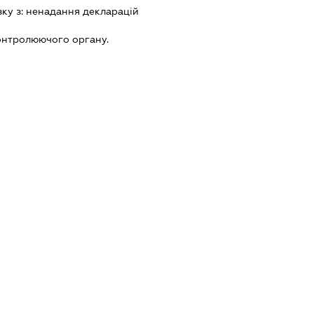
зку з:
ненадання декларацiй
онтролюючого органу.