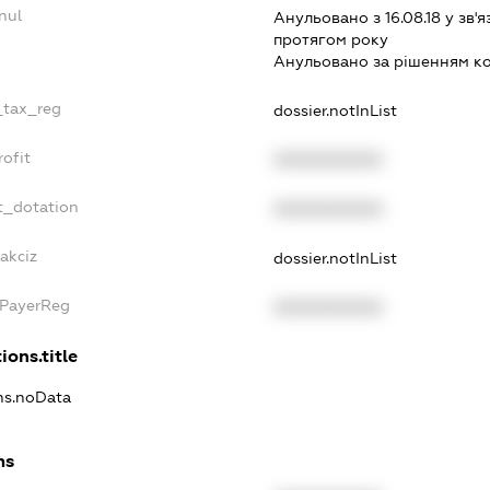
nul
Анульовано з 16.08.18 у зв'я
протягом року
Анульовано за рiшенням к
e_tax_reg
dossier.notInList
rofit
XXXXXXXXXX
t_dotation
XXXXXXXXXX
akciz
dossier.notInList
xPayerReg
XXXXXXXXXX
ions.title
ons.noData
ns