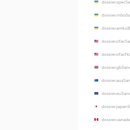
dossier.specS
dossier.rnboS
dossier.amkuB
dossier.ofacS
dossier.ofac
dossier.gbSan
dossier.ausSa
dossier.euSan
dossier.japan
dossier.canad