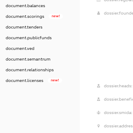
document.balances
dossier.found
document.scorings
new!
document.tenders
document.publicfunds
document.ved
document.semantrum
document.relationships
document.licenses
new!
dossier.heads:
dossier.benefic
dossier.smida:
dossier.addres