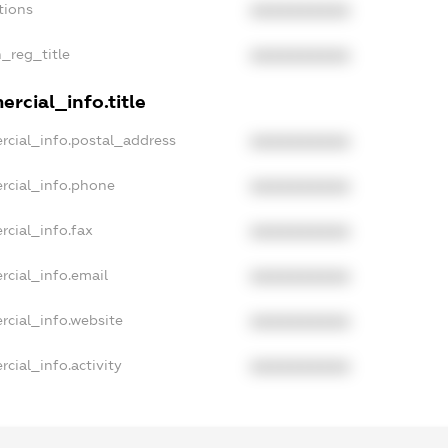
tions
XXXXXXXXXX
n_reg_title
XXXXXXXXXX
rcial_info.title
rcial_info.postal_address
XXXXXXXXXX
rcial_info.phone
XXXXXXXXXX
rcial_info.fax
XXXXXXXXXX
rcial_info.email
XXXXXXXXXX
rcial_info.website
XXXXXXXXXX
cial_info.activity
XXXXXXXXXX