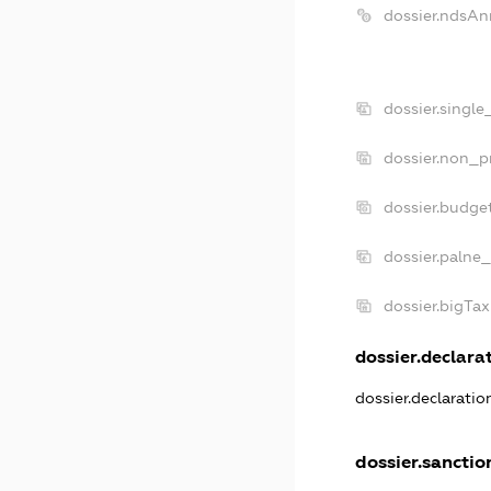
dossier.ndsAn
dossier.singl
dossier.non_p
dossier.budge
dossier.palne_
dossier.bigTa
dossier.declarat
dossier.declarati
dossier.sanctio