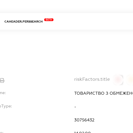
BETA
CAHEADER.PERSSEARCH
riskFactors.title
0
0
me:
ТОВАРИСТВО З ОБМЕЖЕН
bType:
-
30756432
e: