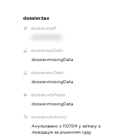
dossier.tax
dossier.staff
XXXXXXXXXX
dossier.taxDebt
dossier.missingData
dossier.esvDebt
dossier.missingData
dossier.ndsPayer
dossier.missingData
dossier.ndsAnnul
Анульовано з 11.07.04 у зв'язку з:
лiквiдацiя за рiшенням суду