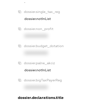
.
dossier.single_tax_reg
dossier.notInList
dossier.non_profit
XXXXXXXXXX
dossier.budget_dotation
XXXXXXXXXX
dossier.palne_akciz
dossier.notInList
dossier.bigTaxPayerReg
XXXXXXXXXX
dossier.declarations.title