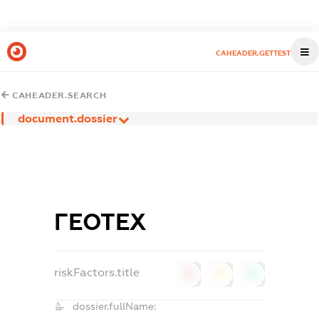
CAHEADER.GETTEST
CAHEADER.SEARCH
document.dossier
ГЕОТЕХ
riskFactors.title
0
0
0
dossier.fullName: